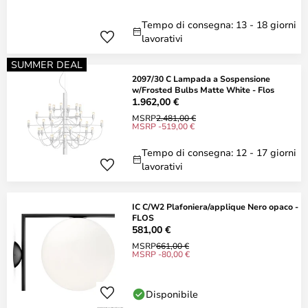
Tempo di consegna: 13 - 18 giorni
lavorativi
SUMMER DEAL
2097/30 C Lampada a Sospensione
w/Frosted Bulbs Matte White - Flos
1.962,00 €
MSRP
2.481,00 €
MSRP -519,00 €
Tempo di consegna: 12 - 17 giorni
lavorativi
IC C/W2 Plafoniera/applique Nero opaco -
FLOS
581,00 €
MSRP
661,00 €
MSRP -80,00 €
Disponibile