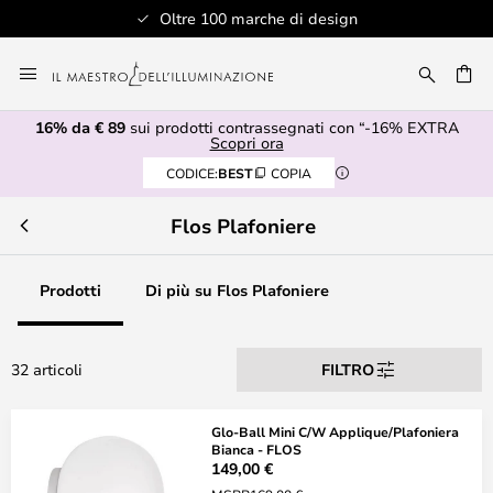
Oltre 100 marche di design
Salta
al
RCA
contenuto
16% da € 89
sui prodotti contrassegnati con “-16% EXTRA
Scopri ora
CODICE:
BEST
COPIA
Flos Plafoniere
Prodotti
Di più su Flos Plafoniere
32 articoli
FILTRO
Glo-Ball Mini C/W Applique/Plafoniera
Bianca - FLOS
149,00 €