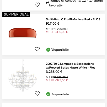
Tempo di consegna: 12 - 17 giorni
lavorativi
SUMMER DEAL
Smithfield C Pro Plafoniera Red - FLOS
917,00 €
MSRP
1.256,00 €
MSRP -339,00 €
Disponibile
2097/50 C Lampada a Sospensione
w/Frosted Bulbs Matte White - Flos
3.236,00 €
MSRP
3.609,00 €
MSRP -373,00 €
Disponibile