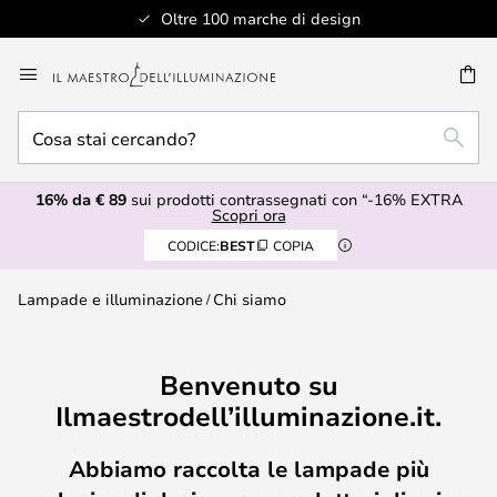
Oltre 100 marche di design
Salta
al
RCA
contenuto
Cosa
RICE
stai
cercando?
16% da € 89
sui prodotti contrassegnati con “-16% EXTRA
Scopri ora
CODICE:
BEST
COPIA
Lampade e illuminazione
Chi siamo
Benvenuto su
Ilmaestrodell’illuminazione.it.
Abbiamo raccolta le lampade più