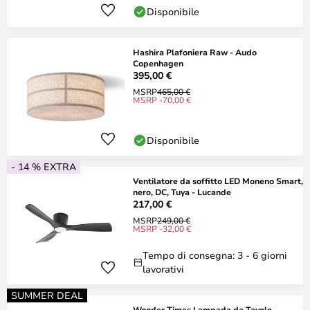
Disponibile
Hashira Plafoniera Raw - Audo
Copenhagen
395,00 €
MSRP
465,00 €
MSRP -70,00 €
Disponibile
- 14 % EXTRA
Ventilatore da soffitto LED Moneno Smart,
nero, DC, Tuya - Lucande
217,00 €
MSRP
249,00 €
MSRP -32,00 €
Tempo di consegna: 3 - 6 giorni
lavorativi
SUMMER DEAL
Wonder Times Lampada da Tavolo -