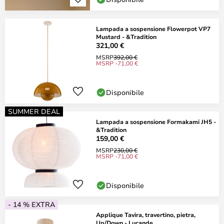
Lampada a sospensione Flowerpot VP7
Mustard - &Tradition
321,00 €
MSRP
392,00 €
MSRP -71,00 €
Disponibile
SUMMER DEAL
Lampada a sospensione Formakami JH5 -
&Tradition
159,00 €
MSRP
230,00 €
MSRP -71,00 €
Disponibile
- 14 % EXTRA
Applique Tavira, travertino, pietra,
Up/Down - Lucande