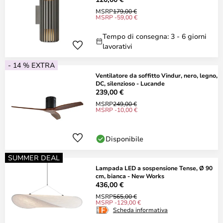
MSRP
179,00 €
MSRP -59,00 €
Tempo di consegna: 3 - 6 giorni
lavorativi
- 14 % EXTRA
Ventilatore da soffitto Vindur, nero, legno,
DC, silenzioso - Lucande
239,00 €
MSRP
249,00 €
MSRP -10,00 €
Disponibile
SUMMER DEAL
Lampada LED a sospensione Tense, Ø 90
cm, bianca - New Works
436,00 €
MSRP
565,00 €
MSRP -129,00 €
Scheda informativa