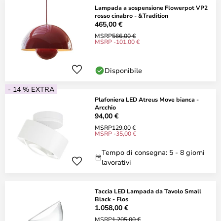
Lampada a sospensione Flowerpot VP2
rosso cinabro - &Tradition
465,00 €
MSRP
566,00 €
MSRP -101,00 €
Disponibile
- 14 % EXTRA
Plafoniera LED Atreus Move bianca -
Arcchio
94,00 €
MSRP
129,00 €
MSRP -35,00 €
Tempo di consegna: 5 - 8 giorni
lavorativi
Taccia LED Lampada da Tavolo Small
Black - Flos
1.058,00 €
MSRP
1.205,00 €