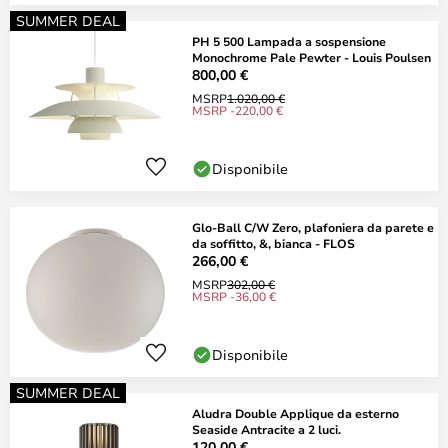
SUMMER DEAL
PH 5 500 Lampada a sospensione
Monochrome Pale Pewter - Louis Poulsen
800,00 €
MSRP
1.020,00 €
MSRP -220,00 €
Disponibile
Glo-Ball C/W Zero, plafoniera da parete e
da soffitto, &, bianca - FLOS
266,00 €
MSRP
302,00 €
MSRP -36,00 €
Disponibile
SUMMER DEAL
Aludra Double Applique da esterno
Seaside Antracite a 2 luci.
120,00 €