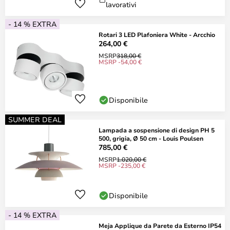
lavorativi
- 14 % EXTRA
Rotari 3 LED Plafoniera White - Arcchio
264,00 €
MSRP
318,00 €
MSRP -54,00 €
Disponibile
SUMMER DEAL
Lampada a sospensione di design PH 5
500, grigia, Ø 50 cm - Louis Poulsen
785,00 €
MSRP
1.020,00 €
MSRP -235,00 €
Disponibile
- 14 % EXTRA
Meja Applique da Parete da Esterno IP54