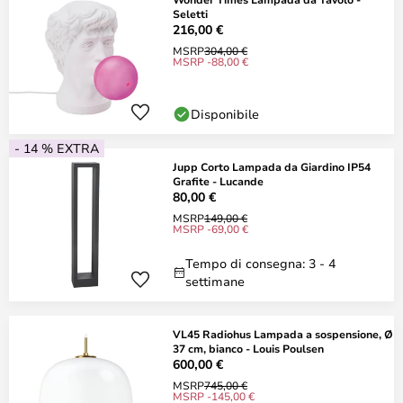
Seletti
216,00 €
MSRP
304,00 €
MSRP -88,00 €
Disponibile
- 14 % EXTRA
Jupp Corto Lampada da Giardino IP54
Grafite - Lucande
80,00 €
MSRP
149,00 €
MSRP -69,00 €
Tempo di consegna: 3 - 4
settimane
VL45 Radiohus Lampada a sospensione, Ø
37 cm, bianco - Louis Poulsen
600,00 €
MSRP
745,00 €
MSRP -145,00 €