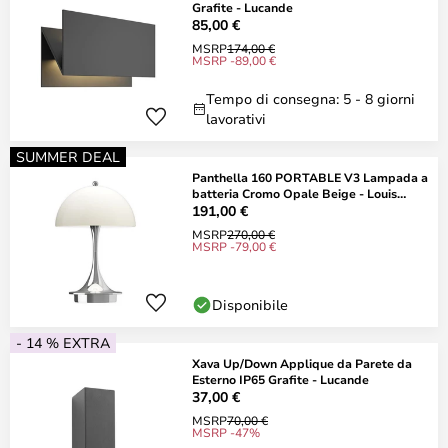
Grafite - Lucande
85,00 €
MSRP
174,00 €
MSRP -89,00 €
Tempo di consegna: 5 - 8 giorni
lavorativi
SUMMER DEAL
Panthella 160 PORTABLE V3 Lampada a
batteria Cromo Opale Beige - Louis
Poulsen
191,00 €
MSRP
270,00 €
MSRP -79,00 €
Disponibile
- 14 % EXTRA
Xava Up/Down Applique da Parete da
Esterno IP65 Grafite - Lucande
37,00 €
MSRP
70,00 €
MSRP -47%