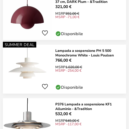
37 cm, DARK Plum – &Tradition
321,00 €
MSRP
392,00 €
MSRP -71,00 €
Disponibile
SUMMER DEAL
Lampada a sospensione PH 5 500
Monochrome White - Louis Poulsen
766,00 €
MSRP
1.020,00 €
MSRP -254,00 €
Disponibile
P376 Lampada a sospensione KF1
Alluminio - &Tradition
532,00 €
MSRP
649,00 €
MSRP -117,00 €