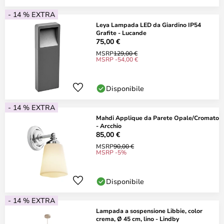
- 14 % EXTRA
Leya Lampada LED da Giardino IP54
Grafite - Lucande
75,00 €
MSRP
129,00 €
MSRP -54,00 €
Disponibile
- 14 % EXTRA
Mahdi Applique da Parete Opale/Cromato
- Arcchio
85,00 €
MSRP
90,00 €
MSRP -5%
Disponibile
- 14 % EXTRA
Lampada a sospensione Libbie, color
crema, Ø 45 cm, lino - Lindby