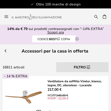
Oltre 100 marche di design
Salta
al
RCA
contenuto
14% da € 79
sui prodotti contrassegnati con “-14% EXTRA”
Scopri ora
CODICE:
BEST
COPIA
Accessori per la casa in offerta
16811 articoli
FILTRO
- 14 % EXTRA
Ventilatore da soffitto Vindur, bianco,
legno, DC, silenzioso - Lucande
217,00 €
MSRP
249,00 €
MSRP -32,00 €