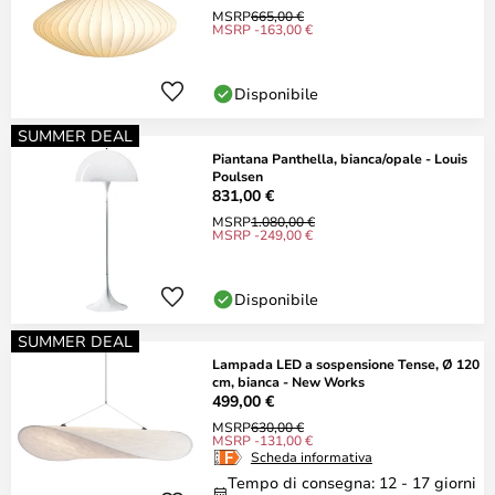
MSRP
665,00 €
MSRP -163,00 €
Disponibile
SUMMER DEAL
Piantana Panthella, bianca/opale - Louis
Poulsen
831,00 €
MSRP
1.080,00 €
MSRP -249,00 €
Disponibile
SUMMER DEAL
Lampada LED a sospensione Tense, Ø 120
cm, bianca - New Works
499,00 €
MSRP
630,00 €
MSRP -131,00 €
Scheda informativa
Tempo di consegna: 12 - 17 giorni