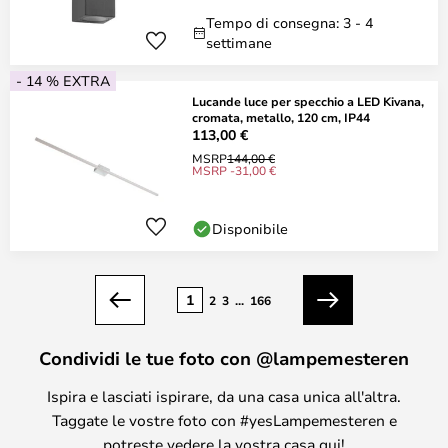
Tempo di consegna: 3 - 4
settimane
- 14 % EXTRA
Lucande luce per specchio a LED Kivana,
cromata, metallo, 120 cm, IP44
113,00 €
MSRP
144,00 €
MSRP -31,00 €
Disponibile
Pagina
1
2
3
...
166
Precedente
Prossimo
Condividi le tue foto con @lampemesteren
Ispira e lasciati ispirare, da una casa unica all'altra.
Taggate le vostre foto con #yesLampemesteren e
potreste vedere la vostra casa qui!