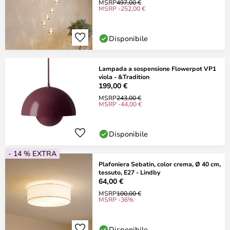
MSRP
497,00 €
MSRP -252,00 €
Disponibile
Lampada a sospensione Flowerpot VP1
viola - &Tradition
199,00 €
MSRP
243,00 €
MSRP -44,00 €
Disponibile
- 14 % EXTRA
Plafoniera Sebatin, color crema, Ø 40 cm,
tessuto, E27 - Lindby
64,00 €
MSRP
100,00 €
MSRP -36%
Disponibile