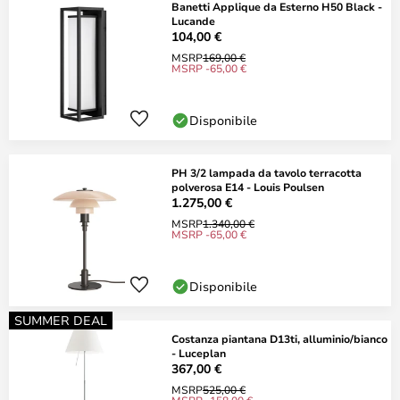
Banetti Applique da Esterno H50 Black -
Lucande
104,00 €
MSRP
169,00 €
MSRP -65,00 €
Disponibile
PH 3/2 lampada da tavolo terracotta
polverosa E14 - Louis Poulsen
1.275,00 €
MSRP
1.340,00 €
MSRP -65,00 €
Disponibile
SUMMER DEAL
Costanza piantana D13ti, alluminio/bianco
- Luceplan
367,00 €
MSRP
525,00 €