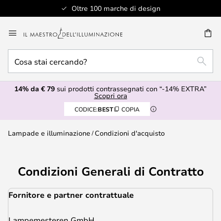
Assistenza clienti professionale
Salta
al
RCA
contenuto
Cosa
RICE
stai
cercando?
14% da € 79
sui prodotti contrassegnati con “-14% EXTRA”
Scopri ora
CODICE:
BEST
COPIA
Lampade e illuminazione
Condizioni d'acquisto
Condizioni Generali di Contratto
Fornitore e partner contrattuale
Lampemesteren GmbH