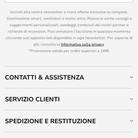
Iscriviti alla nostra newsletter e ricevi offerte esclusive su lampade,
illuminazione smart, ventilatori e molto altro. Riceverai anche consigli e
suggerimenti personalizzati, sondaggi, contenuti dei nostri partner e
richieste di recensioni. Puoi annullare l’iscrizione in qualsiasi momento
cliccando sull’apposito link disponibile in ogni Newsletter. Per saperne di
più, consulta la
Informativa sulla privacy
.
*Promozione valida per ordini superiori a 249€.
CONTATTI & ASSISTENZA
SERVIZIO CLIENTI
SPEDIZIONE E RESTITUZIONE