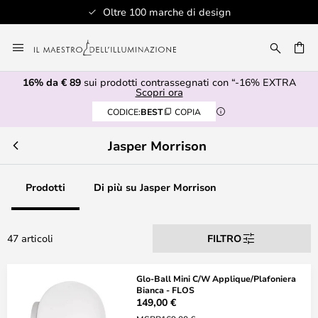
Oltre 100 marche di design
Salta
al
RCA
contenuto
16% da € 89
sui prodotti contrassegnati con “-16% EXTRA
Scopri ora
CODICE:
BEST
COPIA
Jasper Morrison
Prodotti
Di più su Jasper Morrison
47 articoli
FILTRO
Glo-Ball Mini C/W Applique/Plafoniera
Bianca - FLOS
149,00 €