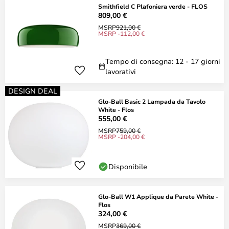
Smithfield C Plafoniera verde - FLOS
809,00 €
MSRP
921,00 €
MSRP -112,00 €
Tempo di consegna: 12 - 17 giorni
lavorativi
DESIGN DEAL
Glo-Ball Basic 2 Lampada da Tavolo
White - Flos
555,00 €
MSRP
759,00 €
MSRP -204,00 €
Disponibile
Glo-Ball W1 Applique da Parete White -
Flos
324,00 €
MSRP
369,00 €