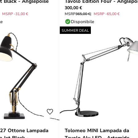
t Black - Anglepoise
Tavolo Edition Four - Anglepo
300,00 €
MSRP -31,00 €
MSRP
365,00 €
MSRP -65,00 €
le
Disponibile
SUMMER DEAL
1227 Ottone Lampada
Tolomeo MINI Lampada da
a Jet Black -
Tavolo Alu LED - Artemide