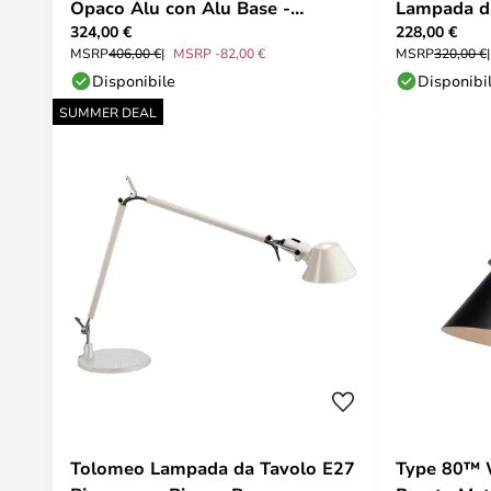
Opaco Alu con Alu Base -
Lampada da
324,00 €
228,00 €
Artemide
MSRP
406,00 €
MSRP -82,00 €
MSRP
320,00 €
Disponibile
Disponibi
SUMMER DEAL
Tolomeo Lampada da Tavolo E27
Type 80™ 