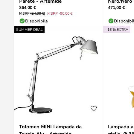
Parete - Artemide
Nero/Nero 
364,00 €
471,00 €
MSRP
454,00 €
MSRP -90,00 €
Disponibile
Disponibi
SUMMER DEAL
- 16 % EXTRA
Tolomeo MINI Lampada da
Lampada a 
Tavolo Alu - Artemide
gialla, Ø 