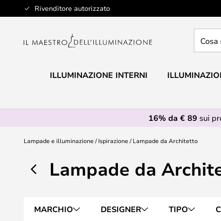
Salta
Rivenditore autorizzato
al
contenuto
Cosa
stai
cercan
ILLUMINAZIONE INTERNI
ILLUMINAZIO
16% da € 89
sui p
Lampade e illuminazione
Ispirazione
Lampade da Architetto
Lampade da Archite
MARCHIO
DESIGNER
TIPO
C