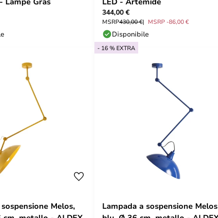
- Lampe Gras
LED - Artemide
344,00 €
MSRP
430,00 €
MSRP -86,00 €
le
Disponibile
- 16 % EXTRA
sospensione Melos,
Lampada a sospensione Melos
36 cm, metallo - ALDEX
blu, Ø 36 cm, metallo - ALDE