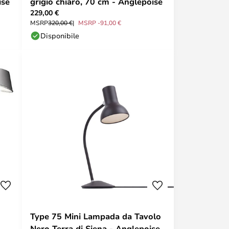
ise
grigio chiaro, 70 cm - Anglepoise
229,00 €
MSRP
320,00 €
MSRP -91,00 €
Disponibile
Type 75 Mini Lampada da Tavolo
Nero Terra di Siena - Anglepoise