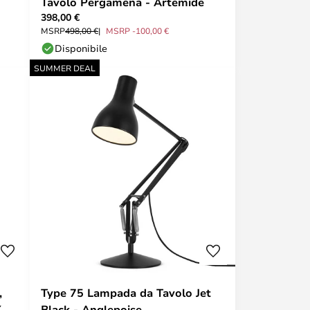
Tavolo Pergamena - Artemide
398,00 €
MSRP
498,00 €
MSRP -100,00 €
Disponibile
SUMMER DEAL
,
Type 75 Lampada da Tavolo Jet
X
Black - Anglepoise