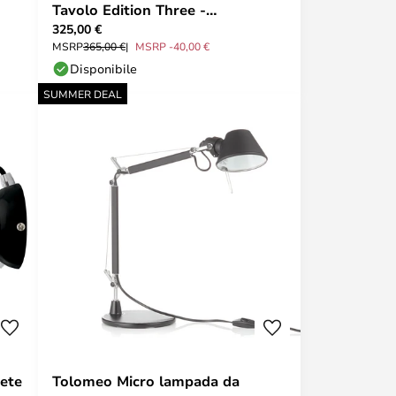
Tavolo Edition Three -
325,00 €
Anglepoise
MSRP
365,00 €
MSRP -40,00 €
Disponibile
SUMMER DEAL
rete
Tolomeo Micro lampada da