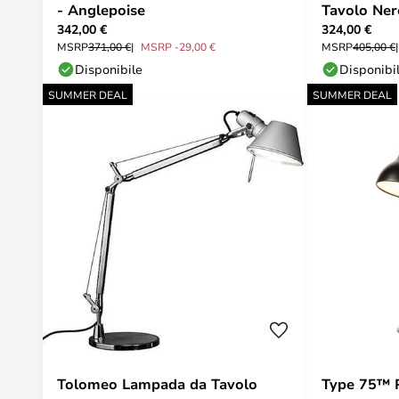
- Anglepoise
Tavolo Ner
342,00 €
324,00 €
MSRP
371,00 €
MSRP -29,00 €
MSRP
405,00 €
Disponibile
Disponibi
SUMMER DEAL
SUMMER DEAL
Tolomeo Lampada da Tavolo
Type 75™ P