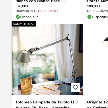
Bianco con Bianco Base -
Parete Mat
328,00 €
188,00 €
Artemide
MSRP
410,00 €
MSRP -82,00 €
MSRP
219,00 €
Disponibile
Disponibi
SUMMER DEAL
Tolomeo Lampada da Tavolo LED
Original 
Alu con Alu Base - Artemide
da Scrivani