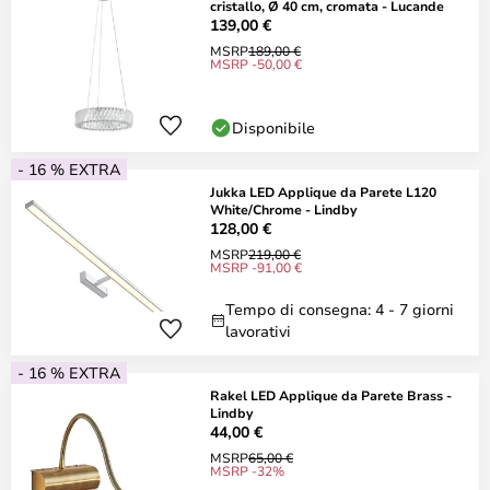
cristallo, Ø 40 cm, cromata - Lucande
139,00 €
MSRP
189,00 €
MSRP -50,00 €
Disponibile
- 16 % EXTRA
Jukka LED Applique da Parete L120
White/Chrome - Lindby
128,00 €
MSRP
219,00 €
MSRP -91,00 €
Tempo di consegna: 4 - 7 giorni
lavorativi
- 16 % EXTRA
Rakel LED Applique da Parete Brass -
Lindby
44,00 €
MSRP
65,00 €
MSRP -32%