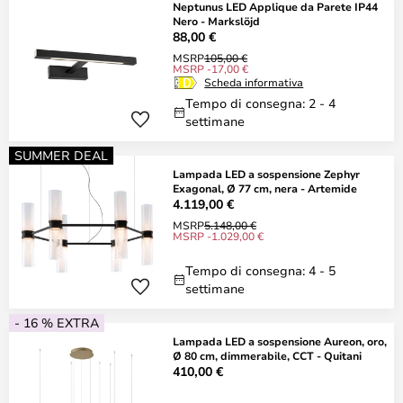
Neptunus LED Applique da Parete IP44
Nero - Markslöjd
88,00 €
MSRP
105,00 €
MSRP -17,00 €
Scheda informativa
Tempo di consegna: 2 - 4
settimane
SUMMER DEAL
Lampada LED a sospensione Zephyr
Exagonal, Ø 77 cm, nera - Artemide
4.119,00 €
MSRP
5.148,00 €
MSRP -1.029,00 €
Tempo di consegna: 4 - 5
settimane
- 16 % EXTRA
Lampada LED a sospensione Aureon, oro,
Ø 80 cm, dimmerabile, CCT - Quitani
410,00 €