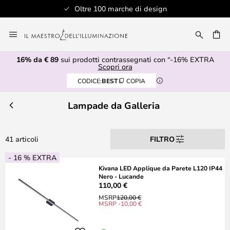
Oltre 100 marche di design
Salta
al
RCA
contenuto
16% da € 89
sui prodotti contrassegnati con “-16% EXTRA
Scopri ora
CODICE:
BEST
COPIA
Lampade da Galleria
41 articoli
FILTRO
- 16 % EXTRA
Kivana LED Applique da Parete L120 IP44
Nero - Lucande
110,00 €
MSRP
120,00 €
MSRP -10,00 €