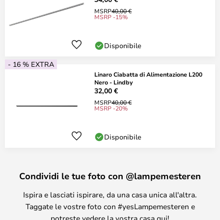
MSRP
40,00 €
MSRP -15%
Disponibile
- 16 % EXTRA
Linaro Ciabatta di Alimentazione L200
Nero - Lindby
32,00 €
MSRP
40,00 €
MSRP -20%
Disponibile
Condividi le tue foto con @lampemesteren
Ispira e lasciati ispirare, da una casa unica all'altra.
Taggate le vostre foto con #yesLampemesteren e
potreste vedere la vostra casa qui!