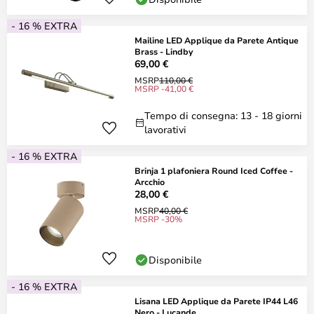
- 16 % EXTRA
Mailine LED Applique da Parete Antique
Brass - Lindby
69,00 €
MSRP
110,00 €
MSRP -41,00 €
Tempo di consegna: 13 - 18 giorni
lavorativi
- 16 % EXTRA
Brinja 1 plafoniera Round Iced Coffee -
Arcchio
28,00 €
MSRP
40,00 €
MSRP -30%
Disponibile
- 16 % EXTRA
Lisana LED Applique da Parete IP44 L46
Nero - Lucande