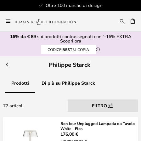
Oltre 100 marche di design
Salta
al
RCA
contenuto
16% da € 89
sui prodotti contrassegnati con “-16% EXTRA
Scopri ora
CODICE:
BEST
COPIA
Philippe Starck
Prodotti
Di più su Philippe Starck
72 articoli
FILTRO
Bon Jour Unplugged Lampada da Tavolo
White - Flos
176,00 €