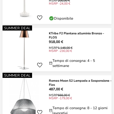
MSRP
200,00 €
MSRP -24,00 €
Disponibile
SUMMER DEAL
KTribe F2 Piantana alluminio Bronzo -
FLOS
918,00 €
MSRP
1.148,00 €
MSRP -230,00 €
Tempo di consegna: 4 - 5
settimane
SUMMER DEAL
Romeo Moon S2 Lampada a Sospensione -
Flos
487,00 €
MSRP
666,00 €
MSRP -179,00 €
Tempo di consegna: 8 - 12 giorni
lavorativi