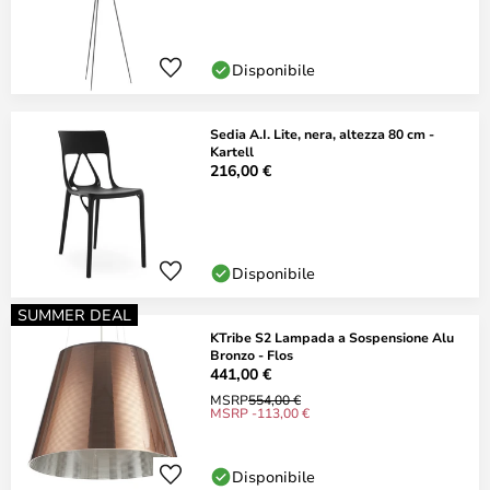
Disponibile
Sedia A.I. Lite, nera, altezza 80 cm -
Kartell
216,00 €
Disponibile
SUMMER DEAL
KTribe S2 Lampada a Sospensione Alu
Bronzo - Flos
441,00 €
MSRP
554,00 €
MSRP -113,00 €
Disponibile