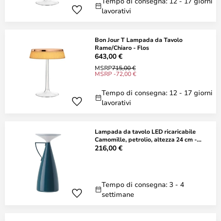
Tempo di consegna: 12 - 17 giorni
lavorativi
Bon Jour T Lampada da Tavolo
Rame/Chiaro - Flos
643,00 €
MSRP
715,00 €
MSRP -72,00 €
Tempo di consegna: 12 - 17 giorni
lavorativi
Lampada da tavolo LED ricaricabile
Camomille, petrolio, altezza 24 cm -
Kartell
216,00 €
Tempo di consegna: 3 - 4
settimane