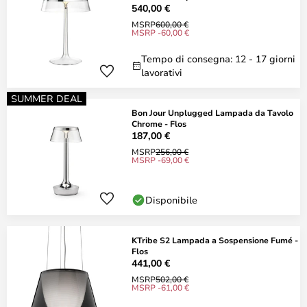
540,00 €
MSRP
600,00 €
MSRP -60,00 €
Tempo di consegna: 12 - 17 giorni
lavorativi
SUMMER DEAL
Bon Jour Unplugged Lampada da Tavolo
Chrome - Flos
187,00 €
MSRP
256,00 €
MSRP -69,00 €
Disponibile
KTribe S2 Lampada a Sospensione Fumé -
Flos
441,00 €
MSRP
502,00 €
MSRP -61,00 €