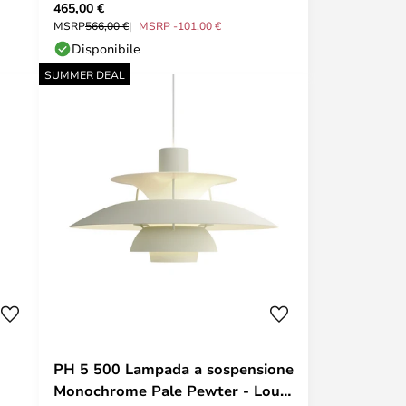
465,00 €
&Tradition
MSRP
566,00 €
MSRP -101,00 €
Disponibile
SUMMER DEAL
PH 5 500 Lampada a sospensione
Monochrome Pale Pewter - Louis