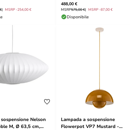
488,00 €
Copenhagen
 €
MSRP -254,00 €
MSRP
575,00 €
MSRP -87,00 €
le
Disponibile
 sospensione Nelson
Lampada a sospensione
ble M, Ø 63,5 cm,
Flowerpot VP7 Mustard -