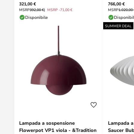
321,00 €
766,00 €
Plum – &Tradition
Poulsen
MSRP
392,00 €
MSRP -71,00 €
MSRP
1.020,00
Disponibile
Disponibi
SUMMER DEAL
Lampada a sospensione
Lampada a
Flowerpot VP1 viola - &Tradition
Saucer Bub