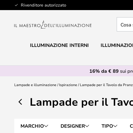
Salta
Rivenditore autorizzato
al
contenuto
Cosa
stai
cercan
ILLUMINAZIONE INTERNI
ILLUMINAZIO
16% da € 89
sui p
Lampade e illuminazione
Ispirazione
Lampade per il Tavolo da Pran
Lampade per il Tav
MARCHIO
DESIGNER
TIPO
C