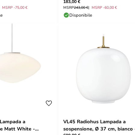
183,00 €
&Tradition
MSRP -75,00 €
MSRP
243,00 €
MSRP -60,00 €
le
Disponibile
 Lampada a
VL45 Radiohus Lampada a
e Matt White -
sospensione, Ø 37 cm, bianco 