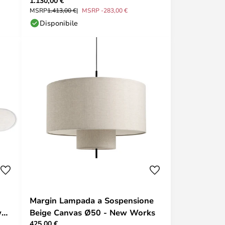
1.130,00 €
Luceplan
MSRP
1.413,00 €
MSRP -283,00 €
Disponibile
Margin Lampada a Sospensione
w
Beige Canvas Ø50 - New Works
425,00 €