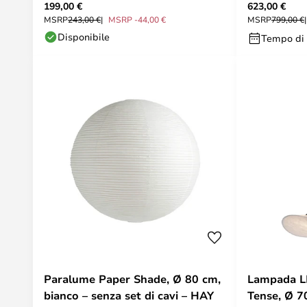
199,00 €
623,00 €
bianca - H
MSRP
243,00 €
MSRP -44,00 €
MSRP
799,00 €
Disponibile
Tempo di 
Paralume Paper Shade, Ø 80 cm,
Lampada L
bianco – senza set di cavi – HAY
Tense, Ø 7