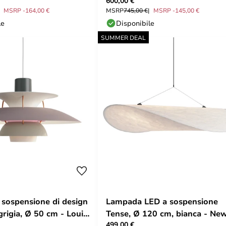
600,00 €
Louis Poulsen
MSRP -164,00 €
MSRP
745,00 €
MSRP -145,00 €
le
Disponibile
SUMMER DEAL
sospensione di design
Lampada LED a sospensione
rigia, Ø 50 cm - Louis
Tense, Ø 120 cm, bianca - Ne
499,00 €
Works