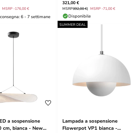
321,00 €
AY
&Tradition
MSRP -176,00 €
MSRP
392,00 €
MSRP -71,00 €
Disponibile
consegna: 6 - 7 settimane
SUMMER DEAL
ED a sospensione
Lampada a sospensione
0 cm, bianca - New
Flowerpot VP1 bianca -