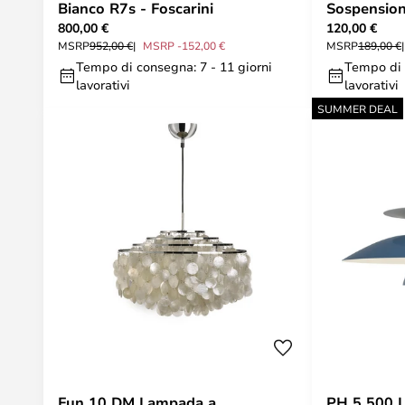
Bianco R7s - Foscarini
Sospension
800,00 €
120,00 €
MSRP
952,00 €
MSRP -152,00 €
MSRP
189,00 €
Tempo di consegna: 7 - 11 giorni
Tempo di 
lavorativi
lavorativi
SUMMER DEAL
Fun 10 DM Lampada a
PH 5 500 