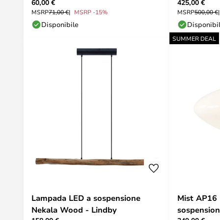
60,00 €
425,00 €
Works
MSRP
71,00 €
MSRP -15%
MSRP
500,00 €
Disponibile
Disponibi
SUMMER DEAL
Lampada LED a sospensione
Mist AP16
Nekala Wood - Lindby
sospension