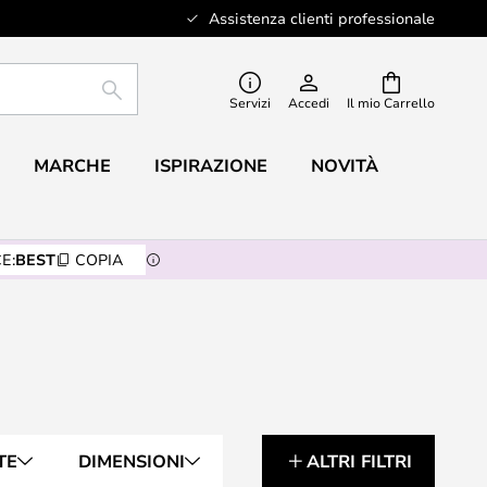
Assistenza clienti professionale
RICERCA
Servizi
Accedi
Il mio Carrello
MARCHE
ISPIRAZIONE
NOVITÀ
E:
BEST
COPIA
TE
DIMENSIONI
ALTRI FILTRI