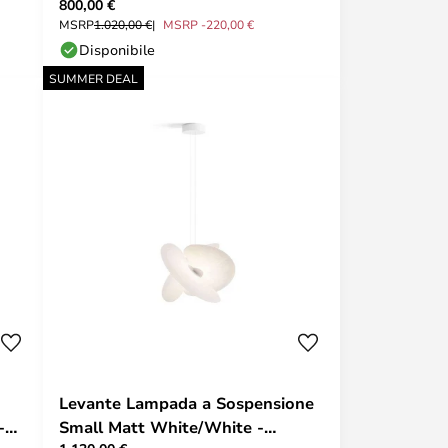
800,00 €
Poulsen
MSRP
1.020,00 €
MSRP -220,00 €
Disponibile
SUMMER DEAL
Levante Lampada a Sospensione
-
Small Matt White/White -