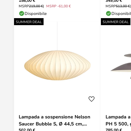
158,00 €
349,00 €
&Tradition
MSRP
219,00 €
MSRP -61,00 €
MSRP
513,00 €
Disponibile
Disponibi
SUMMER DEAL
SUMMER DEAL
Lampada a sospensione Nelson
Lampada a 
Saucer Bubble S, Ø 44,5 cm,
PH 5 500, g
502,00 €
785,00 €
bianca - HAY
Poulsen