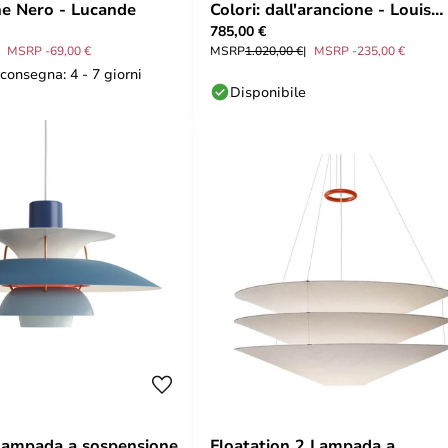
e Nero - Lucande
Colori: dall'arancione - Louis
785,00 €
Poulsen
MSRP -69,00 €
MSRP
1.020,00 €
MSRP -235,00 €
consegna: 4 - 7 giorni
Disponibile
Lampada a sospensione
Floatation 2 Lampada a