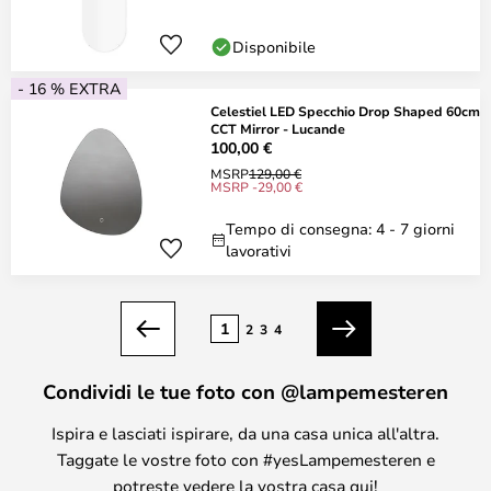
Disponibile
- 16 % EXTRA
Celestiel LED Specchio Drop Shaped 60cm
CCT Mirror - Lucande
100,00 €
MSRP
129,00 €
MSRP -29,00 €
Tempo di consegna: 4 - 7 giorni
lavorativi
Pagina
1
2
3
4
Precedente
Prossimo
Condividi le tue foto con @lampemesteren
Ispira e lasciati ispirare, da una casa unica all'altra.
Taggate le vostre foto con #yesLampemesteren e
potreste vedere la vostra casa qui!