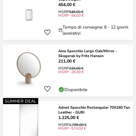
454,00 €
MSRP
548,00 €
MSRP -94,00 €
Tempo di consegna: 8 - 12 giorni
lavorativi
Aino Specchio Large Oak/Mirror -
Skagerak by Fritz Hansen
211,00 €
MSRP
239,00 €
MSRP -28,00 €
Disponibile
SUMMER DEAL
Adnet Specchio Rectangular 70X180 Tan
Leather - GUBI
1.225,00 €
MSRP
1.799,00 €
MSRP -574,00 €