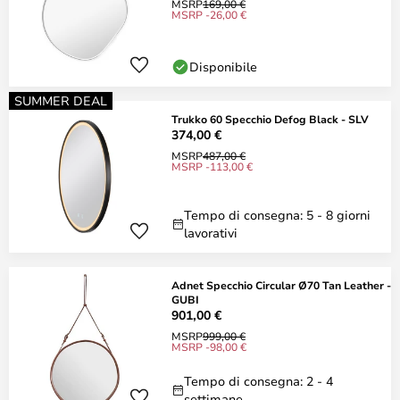
MSRP
169,00 €
MSRP -26,00 €
Disponibile
SUMMER DEAL
Trukko 60 Specchio Defog Black - SLV
374,00 €
MSRP
487,00 €
MSRP -113,00 €
Tempo di consegna: 5 - 8 giorni
lavorativi
Adnet Specchio Circular Ø70 Tan Leather -
GUBI
901,00 €
MSRP
999,00 €
MSRP -98,00 €
Tempo di consegna: 2 - 4
settimane