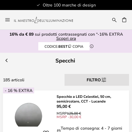
 marche di design
Assistenza client
Salta
al
RCA
contenuto
16% da € 89
sui prodotti contrassegnati con “-16% EXTRA
Scopri ora
CODICE:
BEST
COPIA
Specchi
185 articoli
FILTRO
- 16 % EXTRA
Specchio a LED Celestiel, 50 cm,
semicircolare, CCT - Lucande
95,00 €
MSRP
125,00 €
MSRP -30,00 €
Tempo di consegna: 4 - 7 giorni