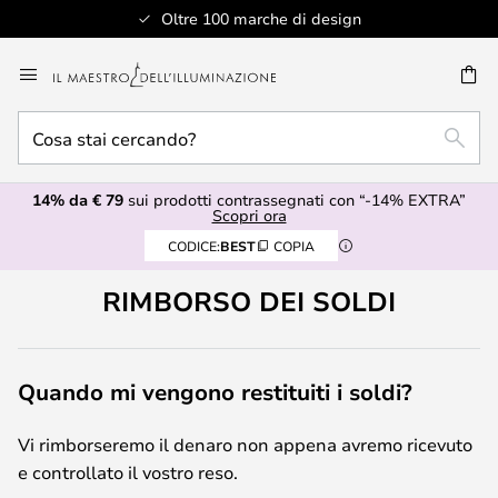
Oltre 100 marche di design
Salta
al
RCA
contenuto
Cosa
RICE
stai
cercando?
14% da € 79
sui prodotti contrassegnati con “-14% EXTRA”
Scopri ora
CODICE:
BEST
COPIA
RIMBORSO DEI SOLDI
Quando mi vengono restituiti i soldi?
Vi rimborseremo il denaro non appena avremo ricevuto
e controllato il vostro reso.