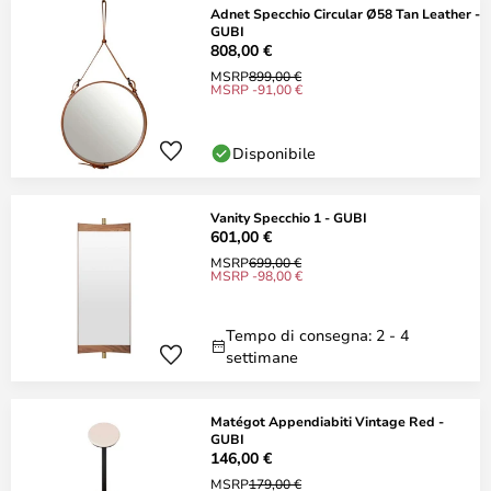
Adnet Specchio Circular Ø58 Tan Leather -
GUBI
808,00 €
MSRP
899,00 €
MSRP -91,00 €
Disponibile
Vanity Specchio 1 - GUBI
601,00 €
MSRP
699,00 €
MSRP -98,00 €
Tempo di consegna: 2 - 4
settimane
Matégot Appendiabiti Vintage Red -
GUBI
146,00 €
MSRP
179,00 €