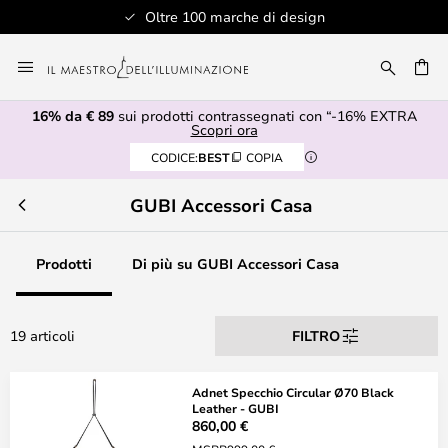
Oltre 100 marche di design
Salta
al
RCA
contenuto
16% da € 89
sui prodotti contrassegnati con “-16% EXTRA
Scopri ora
CODICE:
BEST
COPIA
GUBI Accessori Casa
Prodotti
Di più su GUBI Accessori Casa
19 articoli
FILTRO
Adnet Specchio Circular Ø70 Black
Leather - GUBI
860,00 €