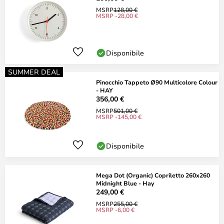
MSRP
128,00 €
MSRP -28,00 €
Disponibile
SUMMER DEAL
Pinocchio Tappeto Ø90 Multicolore Colour
- HAY
356,00 €
MSRP
501,00 €
MSRP -145,00 €
Disponibile
Mega Dot (Organic) Copriletto 260x260
Midnight Blue - Hay
249,00 €
MSRP
255,00 €
MSRP -6,00 €