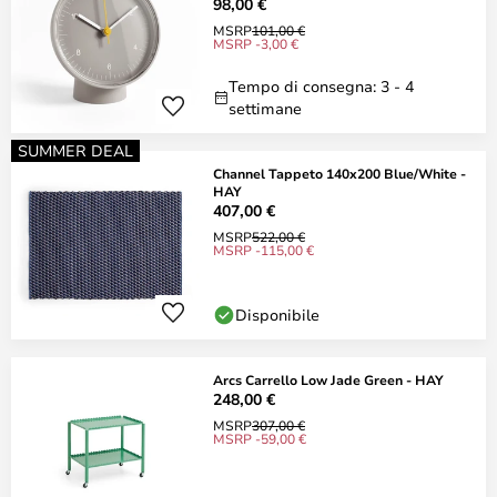
98,00 €
MSRP
101,00 €
MSRP -3,00 €
Tempo di consegna: 3 - 4
settimane
SUMMER DEAL
Channel Tappeto 140x200 Blue/White -
HAY
407,00 €
MSRP
522,00 €
MSRP -115,00 €
Disponibile
Arcs Carrello Low Jade Green - HAY
248,00 €
MSRP
307,00 €
MSRP -59,00 €