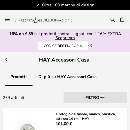
 100 marche di design
Assistenza cl
Salta
al
RCA
contenuto
16% da € 89
sui prodotti contrassegnati con “-16% EXTRA
Scopri ora
CODICE:
BEST
COPIA
HAY Accessori Casa
Prodotti
Di più su HAY Accessori Casa
279 articoli
FILTRO
Orologio da tavolo, bianco, plastica,
altezza 14 cm - HAY
101,00 €