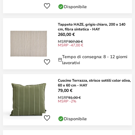
Disponibile
Tappeto HAZE, grigio chiaro, 200 x 140
cm, fibra sintetica - HAY
260,00 €
MSRP
307,00 €
MSRP -47,00 €
Tempo di consegna: 8 - 12 giorni
lavorativi
Cuscino Terrazza, strisce sottili color oliva,
60 x 60 cm - HAY
79,00 €
MSRP
81,00 €
MSRP -2%
Disponibile