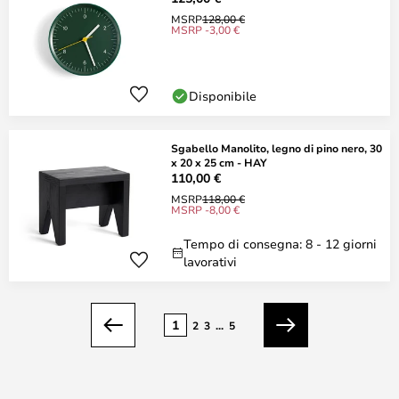
MSRP
128,00 €
MSRP -3,00 €
Disponibile
Sgabello Manolito, legno di pino nero, 30
x 20 x 25 cm - HAY
110,00 €
MSRP
118,00 €
MSRP -8,00 €
Tempo di consegna: 8 - 12 giorni
lavorativi
Pagina
1
2
3
...
5
Precedente
Prossimo