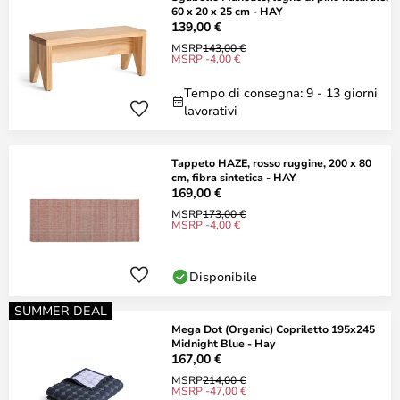
60 x 20 x 25 cm - HAY
139,00 €
MSRP
143,00 €
MSRP -4,00 €
Tempo di consegna: 9 - 13 giorni
lavorativi
Tappeto HAZE, rosso ruggine, 200 x 80
cm, fibra sintetica - HAY
169,00 €
MSRP
173,00 €
MSRP -4,00 €
Disponibile
SUMMER DEAL
Mega Dot (Organic) Copriletto 195x245
Midnight Blue - Hay
167,00 €
MSRP
214,00 €
MSRP -47,00 €