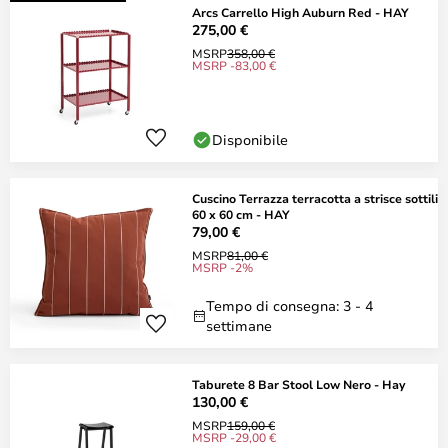
Arcs Carrello High Auburn Red - HAY
275,00 €
MSRP
358,00 €
MSRP -83,00 €
Disponibile
Cuscino Terrazza terracotta a strisce sottili
60 x 60 cm - HAY
79,00 €
MSRP
81,00 €
MSRP -2%
Tempo di consegna: 3 - 4
settimane
Taburete 8 Bar Stool Low Nero - Hay
130,00 €
MSRP
159,00 €
MSRP -29,00 €