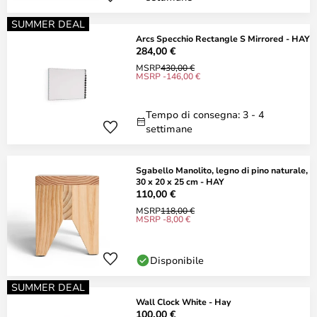
SUMMER DEAL
Arcs Specchio Rectangle S Mirrored - HAY
284,00 €
MSRP
430,00 €
MSRP -146,00 €
Tempo di consegna: 3 - 4
settimane
Sgabello Manolito, legno di pino naturale,
30 x 20 x 25 cm - HAY
110,00 €
MSRP
118,00 €
MSRP -8,00 €
Disponibile
SUMMER DEAL
Wall Clock White - Hay
100,00 €