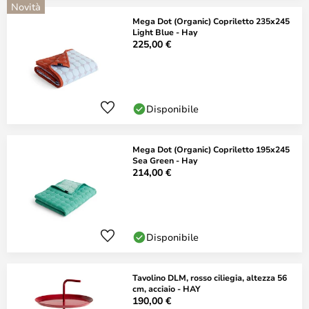
Novità
Mega Dot (Organic) Copriletto 235x245
Light Blue - Hay
225,00 €
Disponibile
Mega Dot (Organic) Copriletto 195x245
Sea Green - Hay
214,00 €
Disponibile
Tavolino DLM, rosso ciliegia, altezza 56
cm, acciaio - HAY
190,00 €