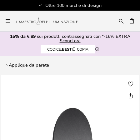
Oltre 100 marche di design
Salta
al
RCA
contenuto
16% da € 89
sui prodotti contrassegnati con “-16% EXTRA
Scopri ora
CODICE:
BEST
COPIA
Applique da parete
Vai
alla
fine
della
galleria
di
immagini