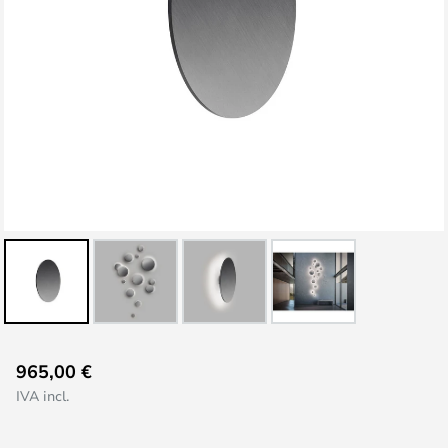
Vai
965,00 €
all'inizio
IVA incl.
della
galleria