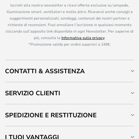
Iscriviti alla nostra newsletter e ricevi offerte esclusive su lampade,
illuminazione smart, ventilatori e molto altro. Riceverai anche consigli e
suggerimenti personalizzati, sondaggi, contenuti dei nostri partner e
richieste di recensioni. Puoi annullare l’iscrizione in qualsiasi momento
cliccando sull’apposito link disponibile in ogni Newsletter. Per saperne di
più, consulta la
Informativa sulla privacy
.
*Promozione valida per ordini superiori a 249€.
CONTATTI & ASSISTENZA
SERVIZIO CLIENTI
SPEDIZIONE E RESTITUZIONE
I TUOI VANTAGGI