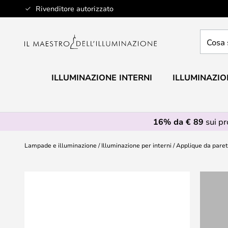
Salta
Rivenditore autorizzato
al
contenuto
Cosa
stai
cercan
ILLUMINAZIONE INTERNI
ILLUMINAZIO
16% da € 89
sui p
Lampade e illuminazione
Illuminazione per interni
Applique da pare
Vai
alla
fine
della