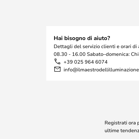
tutte le dimensioni e colori.
Si prega di notare che la versione 
interno.
Si prega di notare che questa lamp
Kelvin che consente di scegliere 
Hai bisogno di aiuto?
poter scegliere tra un bianco caldo
Dettagli del servizio clienti e orari 
OBS: Rose Gold è un paralume che 
08.30 - 16.00 Sabato–domenica: Ch
espressione, soprattutto quando l
+39 025 964 6074
info@ilmaestrodellilluminazione.
Registrati ora 
ultime tendenze