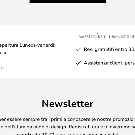
Gold è consigliata solo per uso
ada è dotata di un interruttore
tra 2700K e 3000K, in modo da
 e un bianco naturale.
di apertura:Lunedì–venerdì:
Resi gratuititi entro 30
può variare nella sua
iuso
a luce cade sul paralume.
Assistenza clienti per
it
Newsletter
per essere sempre tra i primi a conoscere le nostre promozion
 dell’illuminazione di design. Registrati ora e ti invieremo 
sconto da
20
€*
per il tuo prossimo acquisto!