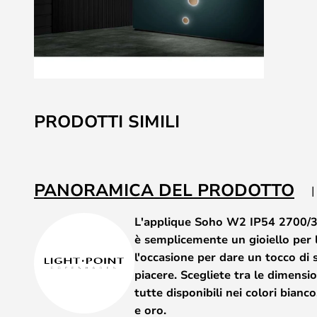
Vai
all'inizio
PRODOTTI SIMILI
della
galleria
di
immagini
PANORAMICA DEL PRODOTTO
L'applique Soho W2 IP54 2700/3
è semplicemente un gioiello per 
l'occasione per dare un tocco di s
piacere. Scegliete tra le dimen
tutte disponibili nei colori bianc
e oro.