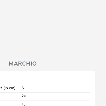
MARCHIO
à (in cm):
6
20
1,1