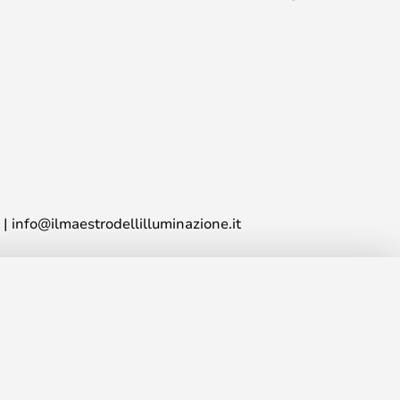
info@ilmaestrodellilluminazione.it
436,00 €
AGGIUNGI AL CARRELLO