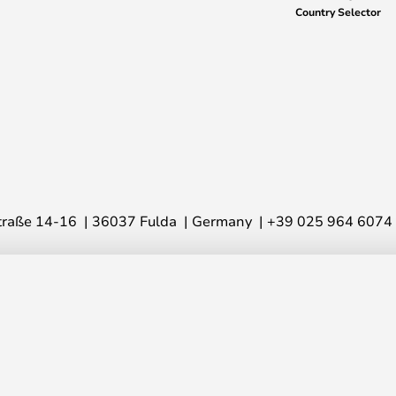
Country Selector
raße 14-16
36037 Fulda
Germany
+39 025 964 6074
© 2026 Lampemesteren GmbH
, bronzo - LIGHT-POINT
vi