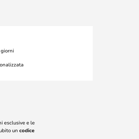
 giorni
sonalizzata
i esclusive e le
subito un
codice