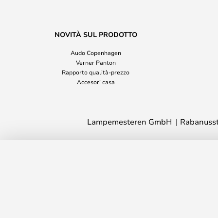
NOVITÀ SUL PRODOTTO
Audo Copenhagen
Verner Panton
Rapporto qualità-prezzo
Accesori casa
Lampemesteren GmbH
Rabanusst
Soho W2 applique Ø 20 cm, IP54, CCT
Tempo di consegna: 13 - 18 giorni lavorati