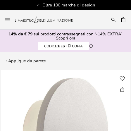
Oltre 100 marche di design
Salta
al
RCA
contenuto
14% da € 79
sui prodotti contrassegnati con “-14% EXTRA”
Scopri ora
CODICE:
BEST
COPIA
Applique da parete
Vai
alla
fine
della
galleria
di
immagini