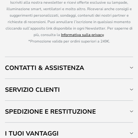
Iscriviti alla nostra newsletter e ricevi offerte esclusive su lampade,
illuminazione smart, ventilatori e molto altro. Riceverai anche consigli e
suggerimenti personalizzati, sondaggi, contenuti dei nostri partner e
richieste di recensioni. Puoi annullare l’iscrizione in qualsiasi momento
cliccando sull’apposito link disponibile in ogni Newsletter. Per saperne di
più, consulta la
Informativa sulla privacy
.
*Promozione valida per ordini superiori a 249€.
CONTATTI & ASSISTENZA
SERVIZIO CLIENTI
SPEDIZIONE E RESTITUZIONE
I TUOI VANTAGGI