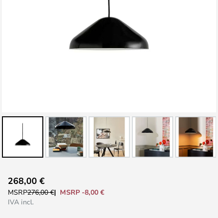
Vai
268,00 €
all'inizio
MSRP -8,00 €
MSRP
276,00 €
della
IVA incl.
galleria