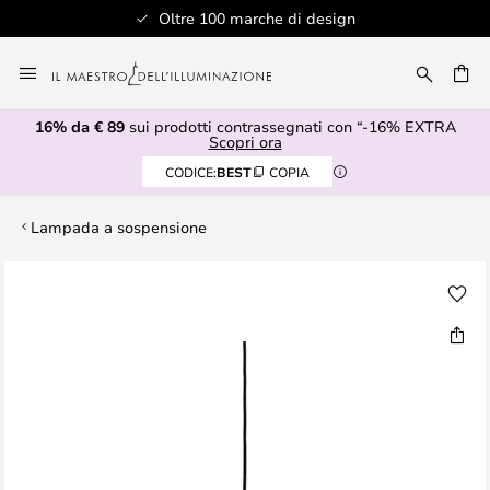
Oltre 100 marche di design
Salta
al
RCA
contenuto
16% da € 89
sui prodotti contrassegnati con “-16% EXTRA
Scopri ora
CODICE:
BEST
COPIA
Lampada a sospensione
Vai
alla
fine
della
galleria
di
immagini