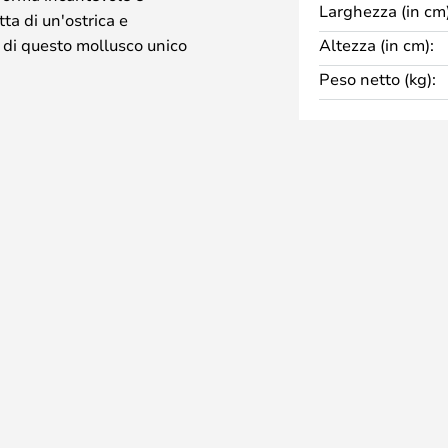
Larghezza (in cm)
tta di un'ostrica e
b di questo mollusco unico
Altezza (in cm):
ezione.
Peso netto (kg):
 è realizzata con due anelli di
con fili di cotone. Al centro del
che assicura una luce non
dina.