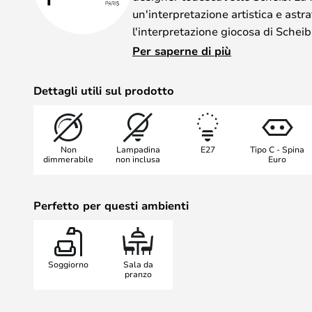
un'interpretazione artistica e astra
l'interpretazione giocosa di Schei
conferisce anima e forma alla coll
Per saperne di più
L'originale forma rotonda di Oyster
metallo legati e intrecciati insieme 
Dettagli utili sul prodotto
grande anello si trova una lastra 
abbagliante e nasconde la Lampa
Non
Lampadina
E27
Tipo C - Spina
dimmerabile
non inclusa
Euro
Perfetto per questi ambienti
Soggiorno
Sala da
pranzo