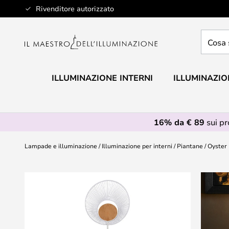
Salta
Rivenditore autorizzato
al
contenuto
Cosa
stai
cercan
ILLUMINAZIONE INTERNI
ILLUMINAZIO
16% da € 89
sui p
Lampade e illuminazione
Illuminazione per interni
Piantane
Oyster 
Vai
alla
fine
della