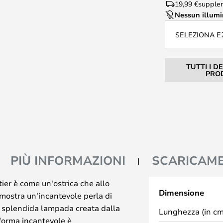
19,99 €
supple
Nessun illum
SELEZIONA E
TUTTI I D
PRO
PIÙ INFORMAZIONI
SCARICAM
ier è come un'ostrica che allo
Dimensione
mostra un'incantevole perla di
 splendida lampada creata dalla
Lunghezza (in cm
forma incantevole è