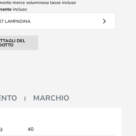
mento merce voluminosa tasse incluse
inante
incluso
27 LAMPADINA
ETTAGLI DEL
DOTTO
ENTO
MARCHIO
):
40