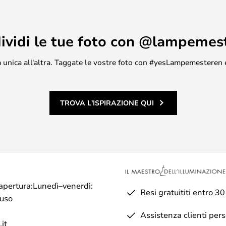
ividi le tue foto con @lampemes
asa unica all'altra. Taggate le vostre foto con #yesLampemesteren 
TROVA L'ISPIRAZIONE QUI
di apertura:Lunedì–venerdì:
Resi gratuititi entro 30
iuso
Assistenza clienti per
it