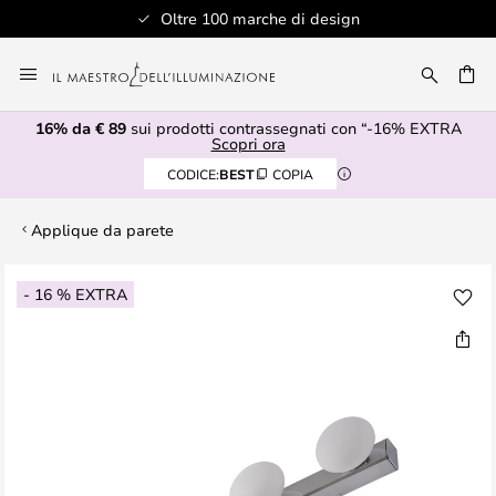
Oltre 100 marche di design
Salta
al
RCA
contenuto
16% da € 89
sui prodotti contrassegnati con “-16% EXTRA
Scopri ora
CODICE:
BEST
COPIA
Applique da parete
Vai
- 16 % EXTRA
alla
fine
della
galleria
di
immagini