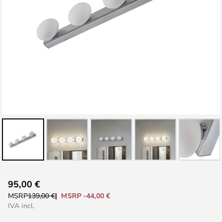
Vai
95,00 €
all'inizio
MSRP -44,00 €
MSRP
139,00 €
della
IVA incl.
galleria