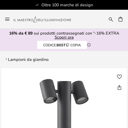
Oltre 100 marche di design
Salta
al
RCA
contenuto
16% da € 89
sui prodotti contrassegnati con “-16% EXTRA
Scopri ora
CODICE:
BEST
COPIA
Lampioni da giardino
Vai
alla
fine
della
galleria
di
immagini