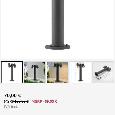
Vai
70,00 €
all'inizio
MSRP -69,00 €
MSRP
139,00 €
della
IVA incl.
galleria