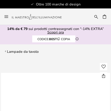
Oltre 100 marche di design
Salta
al
RCA
contenuto
14% da € 79
sui prodotti contrassegnati con “-14% EXTRA”
Scopri ora
CODICE:
BEST
COPIA
Lampade da tavolo
Vai
alla
fine
della
galleria
di
immagini