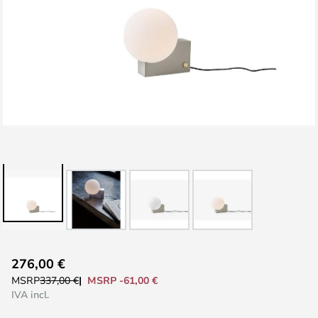
Vai
276,00 €
all'inizio
MSRP -61,00 €
MSRP
337,00 €
della
IVA incl.
galleria