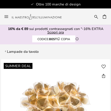
Oltre 100 marche di design
Salta
al
RCA
contenuto
16% da € 89
sui prodotti contrassegnati con “-16% EXTRA
Scopri ora
CODICE:
BEST
COPIA
Lampade da tavolo
Vai
SUMMER DEAL
alla
fine
della
galleria
di
immagini