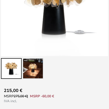
Vai
215,00 €
all'inizio
MSRP -60,00 €
MSRP
275,00 €
della
IVA incl.
galleria