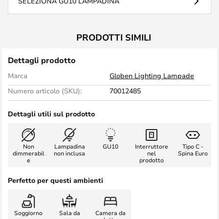
SELEZIONA GU10 LAMPADINA
PRODOTTI SIMILI
Dettagli prodotto
Marca
Globen Lighting Lampade
Numero articolo (SKU):
70012485
Dettagli utili sul prodotto
Non
Lampadina
GU10
Interruttore
Tipo C -
dimmerabil
non inclusa
nel
Spina Euro
e
prodotto
Perfetto per questi ambienti
Soggiorno
Sala da
Camera da