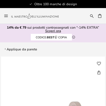
Oltre 100 marche di design
Salta
al
RCA
contenuto
14% da € 79
sui prodotti contrassegnati con “-14% EXTRA”
Scopri ora
CODICE:
BEST
COPIA
Applique da parete
Vai
alla
fine
della
galleria
di
immagini