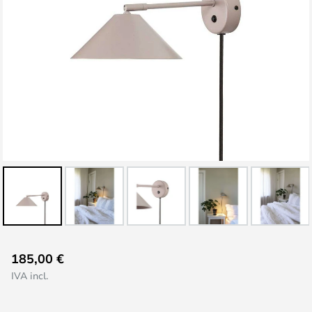
Vai
185,00 €
all'inizio
IVA incl.
della
galleria