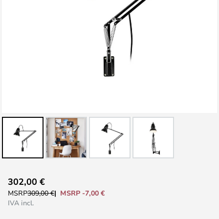
Vai
302,00 €
all'inizio
MSRP -7,00 €
MSRP
309,00 €
della
IVA incl.
galleria