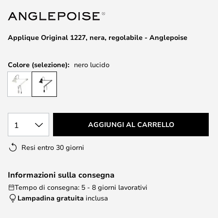
di
immagini
Applique Original 1227, nera, regolabile - Anglepoise
Colore (selezione):
nero lucido
1
AGGIUNGI AL CARRELLO
Resi entro 30 giorni
Informazioni sulla consegna
Tempo di consegna: 5 - 8 giorni lavorativi
Lampadina gratuita
inclusa