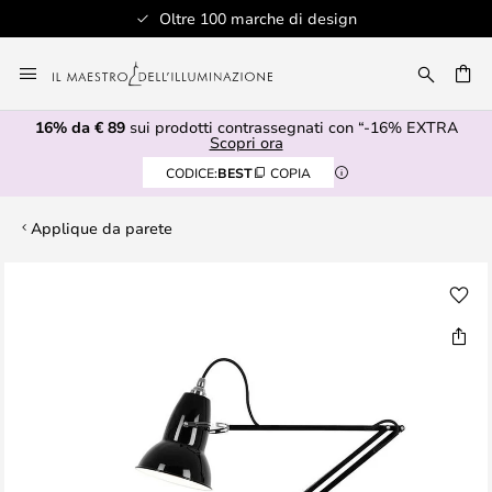
Oltre 100 marche di design
Salta
al
RCA
contenuto
16% da € 89
sui prodotti contrassegnati con “-16% EXTRA
Scopri ora
CODICE:
BEST
COPIA
Applique da parete
Vai
alla
fine
della
galleria
di
immagini