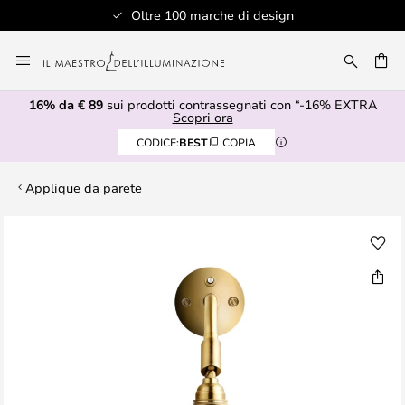
Oltre 100 marche di design
Salta
al
RCA
contenuto
16% da € 89
sui prodotti contrassegnati con “-16% EXTRA
Scopri ora
CODICE:
BEST
COPIA
Applique da parete
Vai
alla
fine
della
galleria
di
immagini