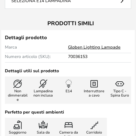
SELEZIONA E14 LAMPADINA
PRODOTTI SIMILI
Dettagli prodotto
Marca
Globen Lighting Lampade
Numero articolo (SKU):
70036153
Dettagli utili sul prodotto
Non
Lampadina
E14
Interruttore
Tipo C -
dimmerabil
non inclusa
a cavo
Spina Euro
e
Perfetto per questi ambienti
Soggiorno
Sala da
Camera da
Corridoio