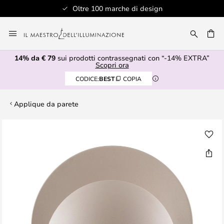
Oltre 100 marche di design
Salta
al
RCA
contenuto
14% da € 79
sui prodotti contrassegnati con “-14% EXTRA”
Scopri ora
CODICE:
BEST
COPIA
Applique da parete
Vai
alla
fine
della
galleria
di
immagini