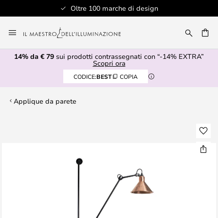
Oltre 100 marche di design
Salta
al
RCA
contenuto
14% da € 79
sui prodotti contrassegnati con “-14% EXTRA”
Scopri ora
CODICE:
BEST
COPIA
Applique da parete
Vai
alla
fine
della
galleria
di
immagini