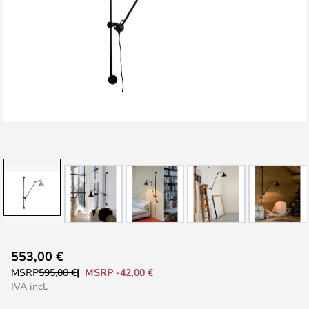
Vai
553,00 €
all'inizio
MSRP -42,00 €
MSRP
595,00 €
della
IVA incl.
galleria