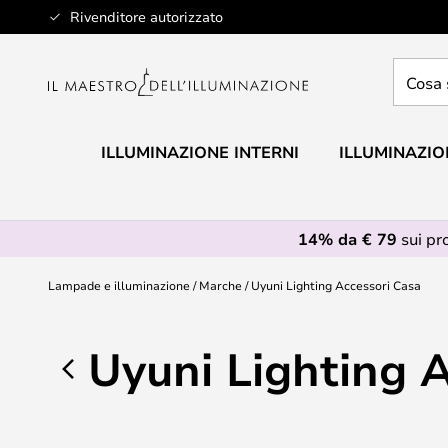
Salta
Rivenditore autorizzato
al
contenuto
Cosa
stai
cercan
ILLUMINAZIONE INTERNI
ILLUMINAZIO
14% da € 79
sui pr
Lampade e illuminazione
Marche
Uyuni Lighting Accessori Casa
Uyuni Lighting 