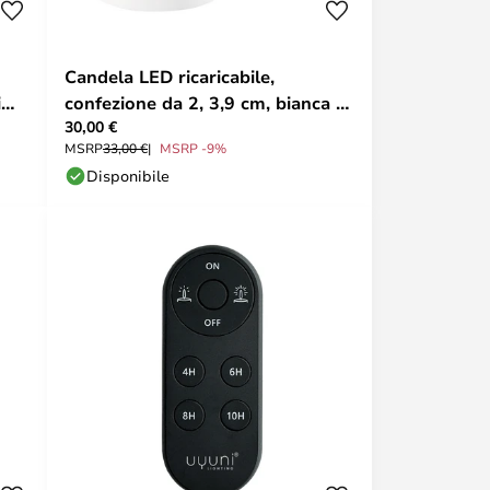
Candela LED ricaricabile,
i
confezione da 2, 3,9 cm, bianca -
30,00 €
Uyuni Lighting
MSRP
33,00 €
MSRP -9%
Disponibile