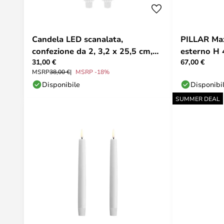
Candela LED scanalata,
PILLAR Max
confezione da 2, 3,2 x 25,5 cm,
esterno H 
31,00 €
67,00 €
bianca - Uyuni Lighting
Lighting
MSRP
38,00 €
MSRP -18%
Disponibile
Disponibi
SUMMER DEAL