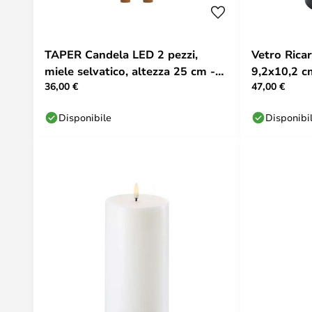
TAPER Candela LED 2 pezzi,
Vetro Ricar
miele selvatico, altezza 25 cm -
9,2x10,2 c
36,00 €
47,00 €
Uyuni Lighting
Lighting
Disponibile
Disponibi