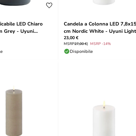
icabile LED Chiaro
Candela a Colonna LED 7,8x1
m Grey - Uyuni
cm Nordic White - Uyuni Ligh
23,00 €
MSRP
27,00 €
MSRP -14%
le
Disponibile