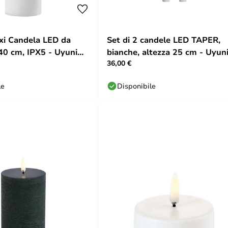
i Candela LED da
Set di 2 candele LED TAPER,
40 cm, IPX5 - Uyuni
bianche, altezza 25 cm - Uyun
36,00 €
Lighting
le
Disponibile