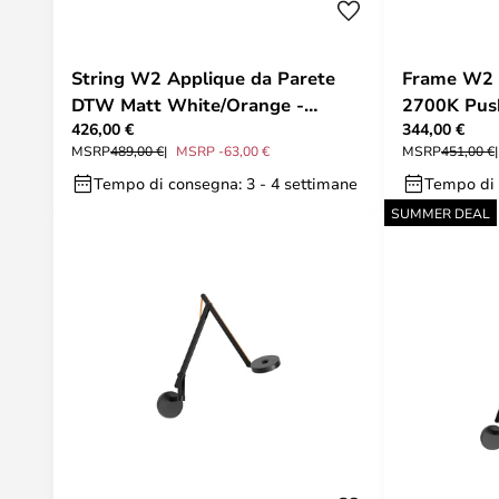
String W2 Applique da Parete
Frame W2 
DTW Matt White/Orange -
2700K Push
426,00 €
344,00 €
Rotaliana
Rotaliana
MSRP
489,00 €
MSRP -63,00 €
MSRP
451,00 €
Tempo di consegna: 3 - 4 settimane
Tempo di 
SUMMER DEAL