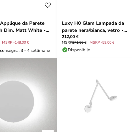
Applique da Parete
Luxy H0 Glam Lampada da
 Dim. Matt White -
parete nera/bianca, vetro -
212,00 €
Rotaliana
MSRP -148,00 €
MSRP
271,00 €
MSRP -59,00 €
Disponibile
consegna: 3 - 4 settimane