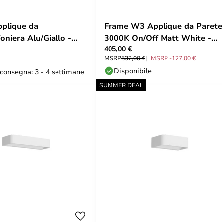
plique da
Frame W3 Applique da Parete
oniera Alu/Giallo -
3000K On/Off Matt White -
405,00 €
Rotaliana
MSRP
532,00 €
MSRP -127,00 €
Disponibile
consegna: 3 - 4 settimane
SUMMER DEAL