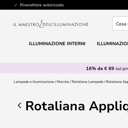
Salta
Rivenditore autorizzato
al
contenuto
Cosa
stai
cercan
ILLUMINAZIONE INTERNI
ILLUMINAZIO
16% da € 89
sui p
Lampade e illuminazione
Marche
Rotaliana Lampade
Rotaliana Ap
Rotaliana Appli