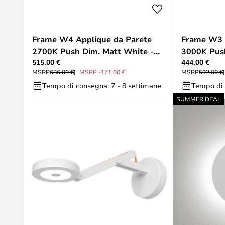
Frame W4 Applique da Parete
Frame W3 
2700K Push Dim. Matt White -
3000K Push
515,00 €
444,00 €
Rotaliana
Rotaliana
MSRP
686,00 €
MSRP -171,00 €
MSRP
592,00 €
Tempo di consegna: 7 - 8 settimane
Tempo di 
SUMMER DEAL