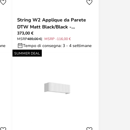
String W2 Applique da Parete
DTW Matt Black/Black -
373,00 €
Rotaliana
MSRP
489,00 €
MSRP -116,00 €
ane
Tempo di consegna: 3 - 4 settimane
SUMMER DEAL