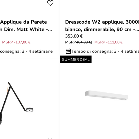
Applique da Parete
Dresscode W2 applique, 3000
 Dim. Matt White -
bianco, dimmerabile, 90 cm -
353,00 €
Rotaliana
MSRP -107,00 €
MSRP
464,00 €
MSRP -111,00 €
consegna: 3 - 4 settimane
Tempo di consegna: 3 - 4 settim
SUMMER DEAL