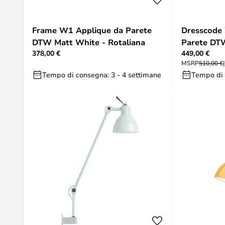
Frame W1 Applique da Parete
Dresscode
DTW Matt White - Rotaliana
Parete DT
378,00 €
449,00 €
Rotaliana
MSRP
510,00 €
Tempo di consegna: 3 - 4 settimane
Tempo di 