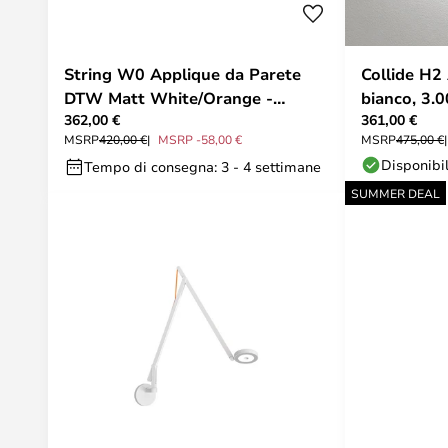
String W0 Applique da Parete
Collide H2
DTW Matt White/Orange -
bianco, 3.
362,00 €
361,00 €
Rotaliana
MSRP
420,00 €
MSRP -58,00 €
MSRP
475,00 €
Disponibi
Tempo di consegna: 3 - 4 settimane
SUMMER DEAL