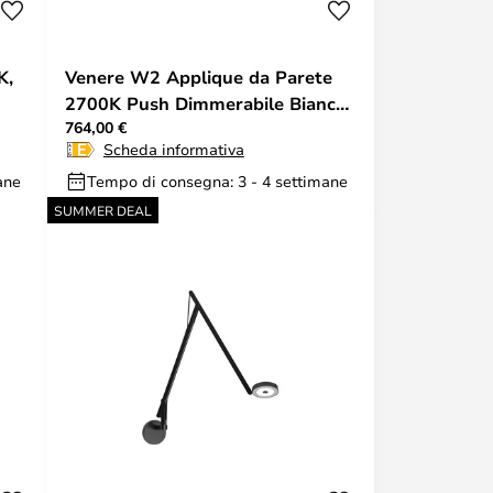
K,
Venere W2 Applique da Parete
2700K Push Dimmerabile Bianco
764,00 €
Opaco - Rotaliana
Scheda informativa
ane
Tempo di consegna: 3 - 4 settimane
SUMMER DEAL