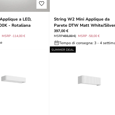
 Applique a LED,
String W2 Mini Applique da
000K - Rotaliana
Parete DTW Matt White/Silver
397,00 €
Rotaliana
MSRP -114,00 €
MSRP
455,00 €
MSRP -58,00 €
le
Tempo di consegna: 3 - 4 settim
SUMMER DEAL