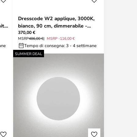
Dresscode W2 applique, 3000K,
ite
bianco, 90 cm, dimmerabile -
370,00 €
Rotaliana
MSRP
486,00 €
MSRP -116,00 €
ane
Tempo di consegna: 3 - 4 settimane
SUMMER DEAL