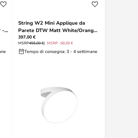
String W2 Mini Applique da
 -
Parete DTW Matt White/Orange
397,00 €
- Rotaliana
MSRP
455,00 €
MSRP -58,00 €
ane
Tempo di consegna: 3 - 4 settimane