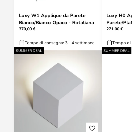
Luxy W1 Applique da Parete
Luxy H0 Ap
Bianco/Bianco Opaco - Rotaliana
Parete/Plaf
370,00 €
271,00 €
Rotaliana
Tempo di consegna: 3 - 4 settimane
Tempo di 
SUMMER DEAL
SUMMER DEAL