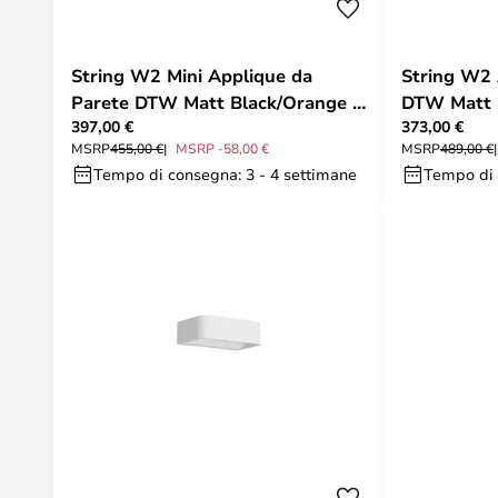
String W2 Mini Applique da
String W2 
Parete DTW Matt Black/Orange -
DTW Matt 
397,00 €
373,00 €
Rotaliana
Rotaliana
MSRP
455,00 €
MSRP -58,00 €
MSRP
489,00 €
Tempo di consegna: 3 - 4 settimane
Tempo di 