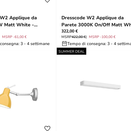
 W2 Applique da
Dresscode W2 Applique da
W Matt White -
Parete 3000K On/Off Matt Wh
322,00 €
- Rotaliana
MSRP -61,00 €
MSRP
422,00 €
MSRP -100,00 €
consegna: 3 - 4 settimane
Tempo di consegna: 3 - 4 settim
SUMMER DEAL