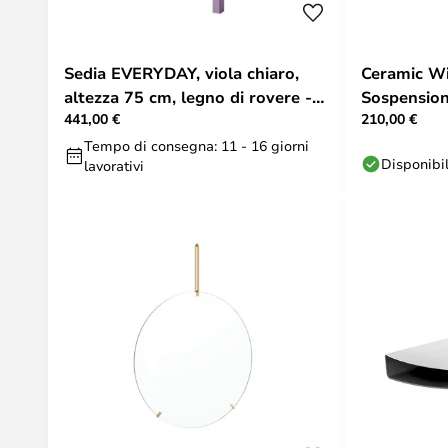
Sedia EVERYDAY, viola chiaro,
Ceramic W
altezza 75 cm, legno di rovere -
Sospensio
441,00 €
210,00 €
Moebe
Tempo di consegna: 11 - 16 giorni
Disponibi
lavorativi