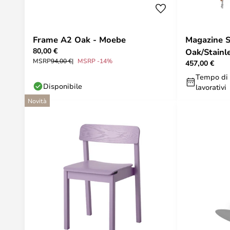
Frame A2 Oak - Moebe
Magazine S
80,00 €
Oak/Stainl
MSRP
94,00 €
MSRP -14%
457,00 €
Tempo di 
Disponibile
lavorativi
Novità