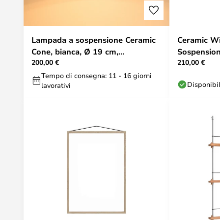
Lampada a sospensione Ceramic
Ceramic W
Cone, bianca, Ø 19 cm,
Sospension
200,00 €
210,00 €
porcellana, G9 - Moebe
Tempo di consegna: 11 - 16 giorni
Disponibi
lavorativi