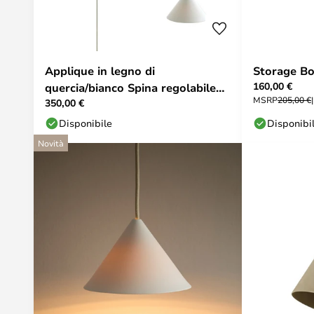
Applique in legno di
Storage Bo
160,00 €
quercia/bianco Spina regolabile
MSRP
205,00 €
350,00 €
G9 - Moebe
Disponibile
Disponibi
Novità