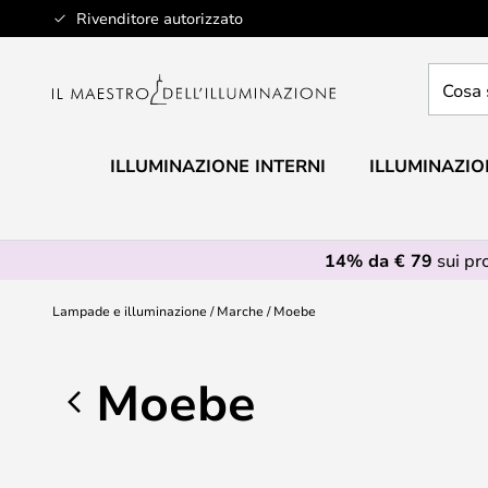
Salta
Rivenditore autorizzato
al
contenuto
Cosa
stai
cercan
ILLUMINAZIONE INTERNI
ILLUMINAZIO
14% da € 79
sui pr
Lampade e illuminazione
Marche
Moebe
Moebe