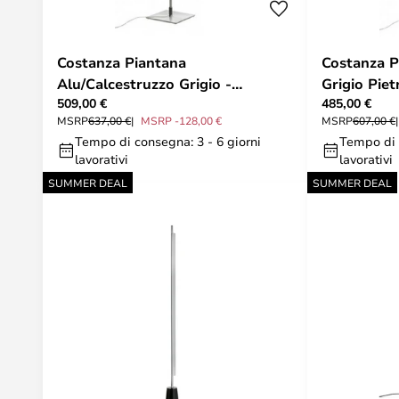
Costanza Piantana
Costanza P
Alu/Calcestruzzo Grigio -
Grigio Piet
509,00 €
485,00 €
Luceplan
MSRP
637,00 €
MSRP -128,00 €
MSRP
607,00 €
Tempo di consegna: 3 - 6 giorni
Tempo di 
lavorativi
lavorativi
SUMMER DEAL
SUMMER DEAL