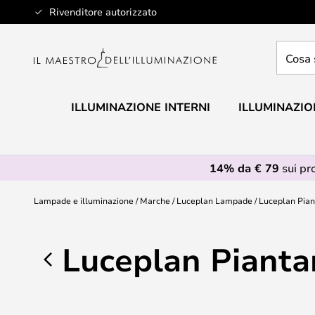
Salta
Rivenditore autorizzato
al
contenuto
Cosa
stai
cercan
ILLUMINAZIONE INTERNI
ILLUMINAZIO
14% da € 79
sui pr
Lampade e illuminazione
Marche
Luceplan Lampade
Luceplan Pia
Luceplan Pianta