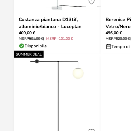
Costanza piantana D13tif,
Berenice P
alluminio/bianco - Luceplan
Vetro/Nero
400,00 €
496,00 €
MSRP
501,00 €
MSRP -101,00 €
MSRP
620,00 €
Disponibile
Tempo di 
SUMMER DEAL