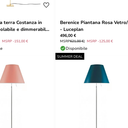
 terra Costanza in
Berenice Piantana Rosa Vetro
golabile e dimmerabile
- Luceplan
496,00 €
MSRP -151,00 €
MSRP
621,00 €
MSRP -125,00 €
le
Disponibile
SUMMER DEAL