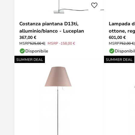
Costanza piantana D13ti,
Lampada da
alluminio/bianco - Luceplan
ottone, re
367,00 €
601,00 €
- Luceplan
MSRP
525,00 €
MSRP -158,00 €
MSRP
752,00 €
Disponibile
Disponibi
SUMMER DEAL
SUMMER DEAL