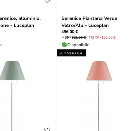
renice, alluminio,
Berenice Piantana Verde
tone - Luceplan
Vetro/Alu - Luceplan
496,00 €
MSRP
621,00 €
MSRP -125,00 €
le
Disponibile
SUMMER DEAL