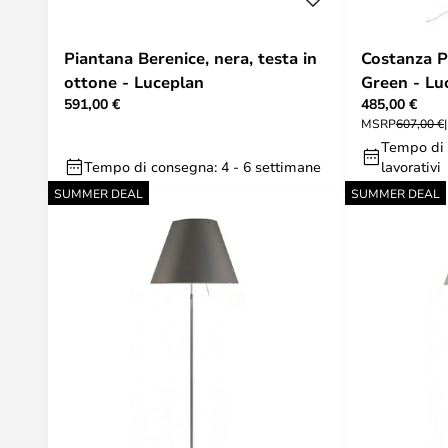
Piantana Berenice, nera, testa in
Costanza P
ottone - Luceplan
Green - Lu
591,00 €
485,00 €
MSRP
607,00 €
Tempo di 
Tempo di consegna: 4 - 6 settimane
lavorativi
SUMMER DEAL
SUMMER DEAL