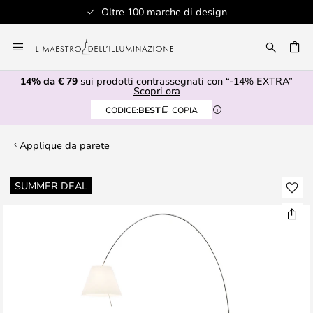
Oltre 100 marche di design
Salta
al
RCA
contenuto
14% da € 79
sui prodotti contrassegnati con “-14% EXTRA”
Scopri ora
CODICE:
BEST
COPIA
Applique da parete
Vai
SUMMER DEAL
alla
fine
della
galleria
di
immagini