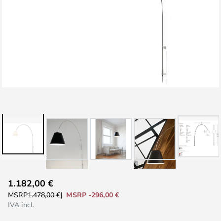
Vai
1.182,00 €
all'inizio
MSRP -296,00 €
MSRP
1.478,00 €
della
IVA incl.
galleria