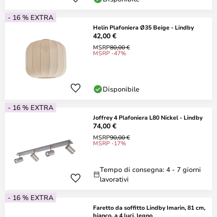
- 16 % EXTRA
Helin Plafoniera Ø35 Beige - Lindby
42,00 €
MSRP
80,00 €
MSRP -47%
Disponibile
- 16 % EXTRA
Joffrey 4 Plafoniera L80 Nickel - Lindby
74,00 €
MSRP
90,00 €
MSRP -17%
Tempo di consegna: 4 - 7 giorni
lavorativi
- 16 % EXTRA
Faretto da soffitto Lindby Imarin, 81 cm,
bianco, a 4 luci, legno