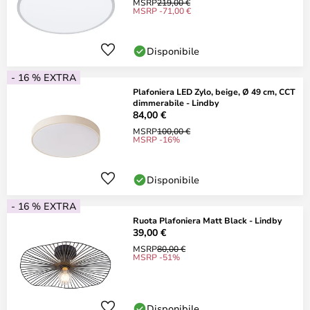
MSRP
219,00 €
MSRP -71,00 €
Disponibile
- 16 % EXTRA
Plafoniera LED Zylo, beige, Ø 49 cm, CCT
dimmerabile - Lindby
84,00 €
MSRP
100,00 €
MSRP -16%
Disponibile
- 16 % EXTRA
Ruota Plafoniera Matt Black - Lindby
39,00 €
MSRP
80,00 €
MSRP -51%
Disponibile