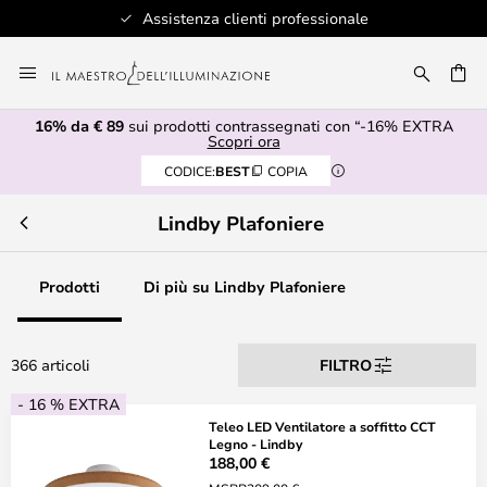
Assistenza clienti professionale
Salta
al
RCA
contenuto
16% da € 89
sui prodotti contrassegnati con “-16% EXTRA
Scopri ora
CODICE:
BEST
COPIA
Lindby Plafoniere
Prodotti
Di più su Lindby Plafoniere
366 articoli
FILTRO
- 16 % EXTRA
Teleo LED Ventilatore a soffitto CCT
Legno - Lindby
188,00 €