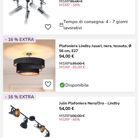
MSRP
90,00 €
MSRP -34%
Tempo di consegna: 4 - 7 giorni
lavorativi
- 16 % EXTRA
Plafoniera Lindby Jusari, nera, tessuto, Ø
56 cm, E27
94,00 €
MSRP
139,00 €
MSRP -45,00 €
Disponibile
- 16 % EXTRA
Julin Plafoniera Nero/Oro - Lindby
54,00 €
MSRP
100,00 €
MSRP -46%