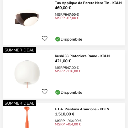
Tua Applique da Parete Nero Tin - KDLN
460,00 €
MSRP
547,00 €
MSRP -87,00 €
Disponibile
SUMMER DEAL
Kushi 33 Plafoniera Rame - KDLN
421,00 €
MSRP
547,00 €
MSRP -126,00 €
Disponibile
SUMMER DEAL
E.T.A. Piantana Arancione - KDLN
1.510,00 €
MSRP
1.964,00 €
MSRP -454,00 €