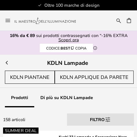
Assistenza clienti professionale
Salta
al
RCA
contenuto
16% da € 89
sui prodotti contrassegnati con “-16% EXTRA
Scopri ora
CODICE:
BEST
COPIA
KDLN Lampade
KDLN PIANTANE
KDLN APPLIQUE DA PARETE
Prodotti
Di più su KDLN Lampade
158 articoli
FILTRO
SUMMER DEAL
Kushi 33 Lampada a Sospensione Nero -