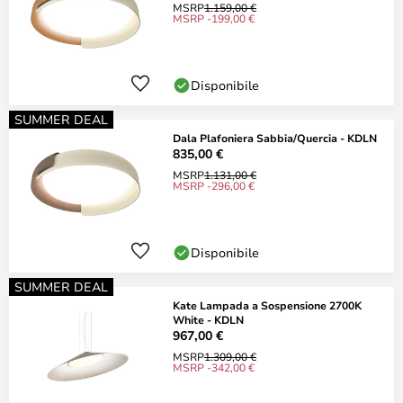
MSRP
1.159,00 €
MSRP -199,00 €
Disponibile
SUMMER DEAL
Dala Plafoniera Sabbia/Quercia - KDLN
835,00 €
MSRP
1.131,00 €
MSRP -296,00 €
Disponibile
SUMMER DEAL
Kate Lampada a Sospensione 2700K
White - KDLN
967,00 €
MSRP
1.309,00 €
MSRP -342,00 €