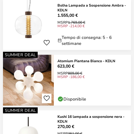
Bolha Lampada a Sospensione Ambra -
KDLN
1.555,00 €
MSRP
1.769,00 €
MSRP -214,00 €
Tempo di consegna: 5 - 6
settimane
SUMMER DEAL
Atomium Piantana Bianco - KDLN
623,00 €
MSRP
809,00 €
MSRP -186,00 €
Disponibile
SUMMER DEAL
Kushi 16 lampada a sospensione nera -
KDLN
270,00 €
MSRP
351,00 €