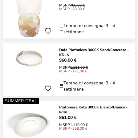
MSRP
708,00 €
MSRP -88,00 €
Tempo di consegna: 3 - 4
settimane
Dala Plafoniera 3000K Sand/Concrete -
KDLN
960,00 €
MSRP
1.131,00 €
MSRP -171,00 €
Tempo di consegna: 3 - 4
settimane
SUMMER DEAL
Plafoniera Kate 3000K Bianco/Bianco -
kdln
861,00 €
MSRP
1.119,00 €
MSRP -258,00 €