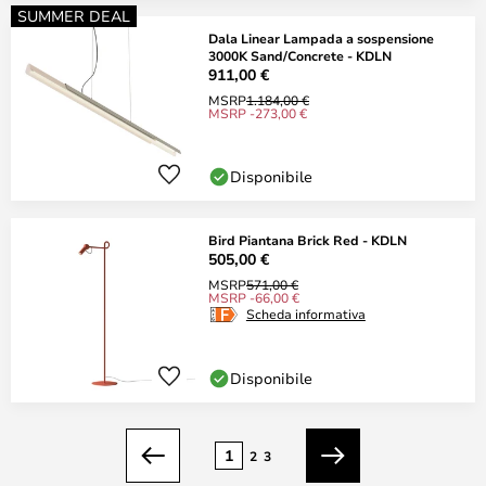
SUMMER DEAL
Dala Linear Lampada a sospensione
3000K Sand/Concrete - KDLN
911,00 €
MSRP
1.184,00 €
MSRP -273,00 €
Disponibile
Bird Piantana Brick Red - KDLN
505,00 €
MSRP
571,00 €
MSRP -66,00 €
Scheda informativa
Disponibile
Pagina
1
2
3
Precedente
Prossimo