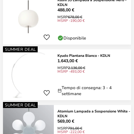
KDLN
488,00 €
MSRP
678,00 €
MSRP -190,00 €
Disponibile
SUMMER DEAL
Kyudo Piantana Bianco - KDLN
1.643,00 €
MSRP
2.136,00 €
MSRP -493,00 €
Tempo di consegna: 3 - 4
settimane
SUMMER DEAL
Atomium Lampada a Sospensione White -
KDLN
569,00 €
MSRP
791,00 €
MSRP -222,00 €