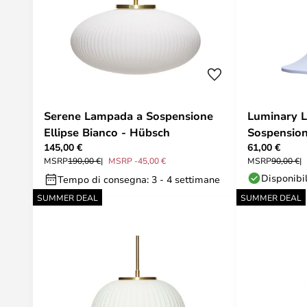
Serene Lampada a Sospensione
Luminary 
Ellipse Bianco - Hübsch
Sospension
145,00 €
61,00 €
Hübsch
MSRP
190,00 €
MSRP -45,00 €
MSRP
90,00 €
Disponibi
Tempo di consegna: 3 - 4 settimane
SUMMER DEAL
SUMMER DEAL