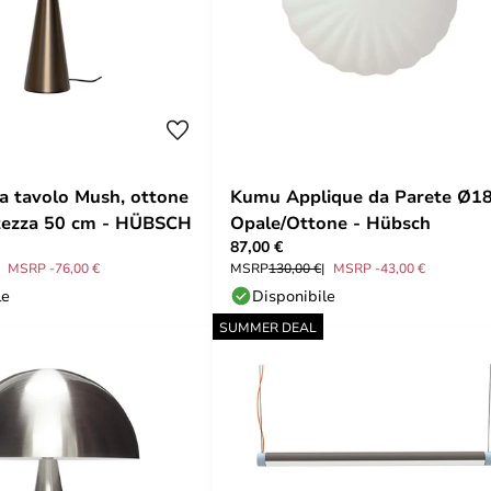
 tavolo Mush, ottone
Kumu Applique da Parete Ø1
ltezza 50 cm - HÜBSCH
Opale/Ottone - Hübsch
87,00 €
MSRP -76,00 €
MSRP
130,00 €
MSRP -43,00 €
le
Disponibile
SUMMER DEAL