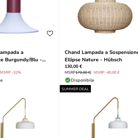
Lampada a
Chand Lampada a Sospension
e Burgundy/Blu -
Ellipse Nature - Hübsch
130,00 €
MSRP -32%
MSRP
170,00 €
MSRP -40,00 €
le
Disponibile
SUMMER DEAL