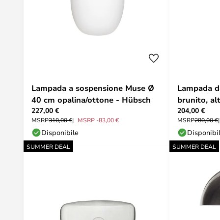
Lampada a sospensione Muse Ø
Lampada da
40 cm opalina/ottone - Hübsch
brunito, a
227,00 €
204,00 €
MSRP
310,00 €
MSRP -83,00 €
MSRP
280,00 €
Disponibile
Disponibi
SUMMER DEAL
SUMMER DEAL