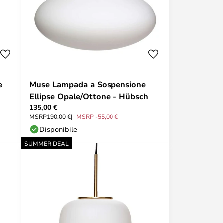
e
Muse Lampada a Sospensione
Ellipse Opale/Ottone - Hübsch
135,00 €
MSRP
190,00 €
MSRP -55,00 €
Disponibile
SUMMER DEAL