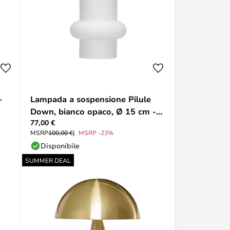
-
Lampada a sospensione Pilule
Down, bianco opaco, Ø 15 cm -
77,00 €
Hübsch
MSRP
100,00 €
MSRP -23%
Disponibile
SUMMER DEAL