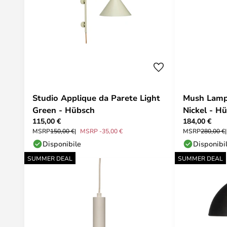
Studio Applique da Parete Light
Mush Lamp
Green - Hübsch
Nickel - H
115,00 €
184,00 €
MSRP
150,00 €
MSRP -35,00 €
MSRP
280,00 €
Disponibile
Disponibi
SUMMER DEAL
SUMMER DEAL