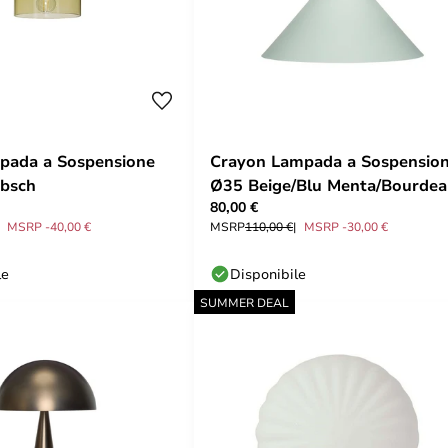
pada a Sospensione
Crayon Lampada a Sospensio
übsch
Ø35 Beige/Blu Menta/Bourde
80,00 €
- Hübsch
MSRP -40,00 €
MSRP
110,00 €
MSRP -30,00 €
le
Disponibile
SUMMER DEAL