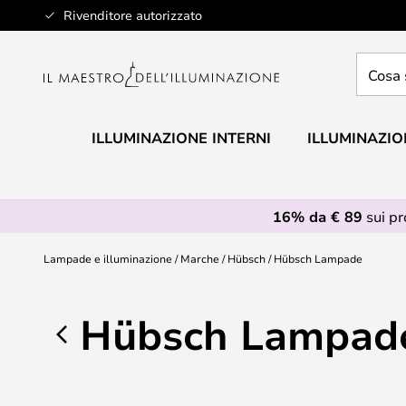
Salta
Rivenditore autorizzato
al
contenuto
Cosa
stai
cercan
ILLUMINAZIONE INTERNI
ILLUMINAZIO
16% da € 89
sui p
Lampade e illuminazione
Marche
Hübsch
Hübsch Lampade
Hübsch Lampad