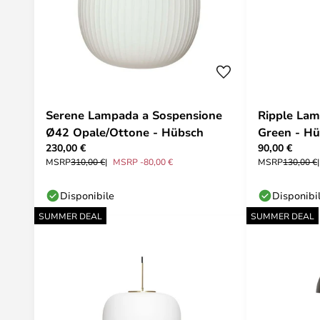
Serene Lampada a Sospensione
Ripple Lam
Ø42 Opale/Ottone - Hübsch
Green - H
230,00 €
90,00 €
MSRP
310,00 €
MSRP -80,00 €
MSRP
130,00 €
Disponibile
Disponibi
SUMMER DEAL
SUMMER DEAL