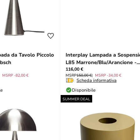
da da Tavolo Piccolo
Interplay Lampada a Sospens
übsch
L85 Marrone/Blu/Arancione -
116,00 €
Hübsch
MSRP -82,00 €
MSRP
150,00 €
MSRP -34,00 €
Scheda informativa
le
Disponibile
SUMMER DEAL