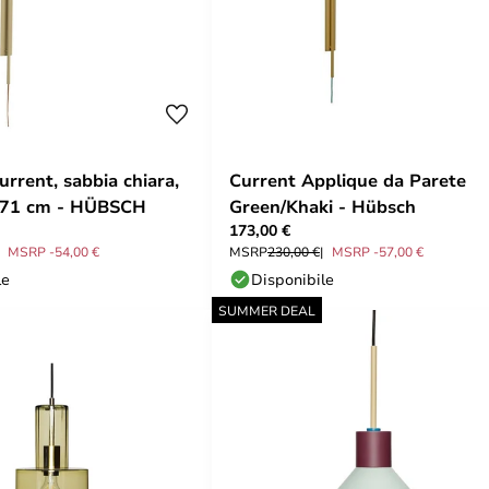
rrent, sabbia chiara,
Current Applique da Parete
 71 cm - HÜBSCH
Green/Khaki - Hübsch
173,00 €
MSRP -54,00 €
MSRP
230,00 €
MSRP -57,00 €
le
Disponibile
SUMMER DEAL