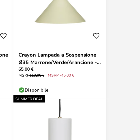
ione
Crayon Lampada a Sospensione
Ø35 Marrone/Verde/Arancione -
65,00 €
Hübsch
MSRP
110,00 €
MSRP -45,00 €
Disponibile
SUMMER DEAL