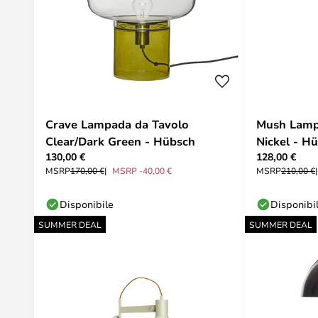
Crave Lampada da Tavolo
Mush Lampa
Clear/Dark Green - Hübsch
Nickel - H
130,00 €
128,00 €
MSRP
170,00 €
MSRP -40,00 €
MSRP
210,00 €
Disponibile
Disponibi
SUMMER DEAL
SUMMER DEAL