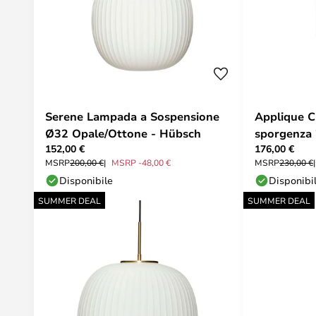
Serene Lampada a Sospensione
Applique Cu
Ø32 Opale/Ottone - Hübsch
sporgenza
152,00 €
176,00 €
MSRP
200,00 €
MSRP -48,00 €
MSRP
230,00 €
Disponibile
Disponibi
SUMMER DEAL
SUMMER DEAL