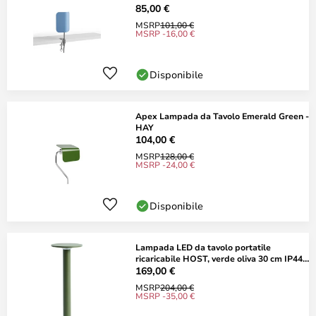
85,00 €
MSRP
101,00 €
MSRP -16,00 €
Disponibile
Apex Lampada da Tavolo Emerald Green -
HAY
104,00 €
MSRP
128,00 €
MSRP -24,00 €
Disponibile
Lampada LED da tavolo portatile
ricaricabile HOST, verde oliva 30 cm IP44 -
HAY
169,00 €
MSRP
204,00 €
MSRP -35,00 €