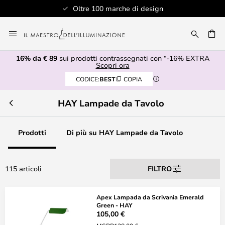
 marche di design
Assistenza client
Salta
al
RCA
contenuto
16% da € 89
sui prodotti contrassegnati con “-16% EXTRA
Scopri ora
CODICE:
BEST
COPIA
HAY Lampade da Tavolo
Prodotti
Di più su HAY Lampade da Tavolo
115 articoli
FILTRO
Apex Lampada da Scrivania Emerald
Green - HAY
105,00 €