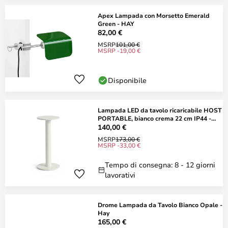
Apex Lampada con Morsetto Emerald
Green - HAY
82,00 €
MSRP
101,00 €
MSRP -19,00 €
Disponibile
Lampada LED da tavolo ricaricabile HOST
PORTABLE, bianco crema 22 cm IP44 -
HAY
140,00 €
MSRP
173,00 €
MSRP -33,00 €
Tempo di consegna: 8 - 12 giorni
lavorativi
Drome Lampada da Tavolo Bianco Opale -
Hay
165,00 €