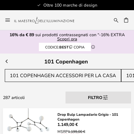
Oltre 100 marche di design
Salta
al
RCA
contenuto
16% da € 89
sui prodotti contrassegnati con “-16% EXTRA
Scopri ora
CODICE:
BEST
COPIA
101 Copenhagen
101 COPENHAGEN ACCESSORI PER LA CASA
10
287 articoli
FILTRO
Drop Bulp Lampadario Grigio - 101
Copenhagen
1.149,00 €
MSRP
1.199,00 €