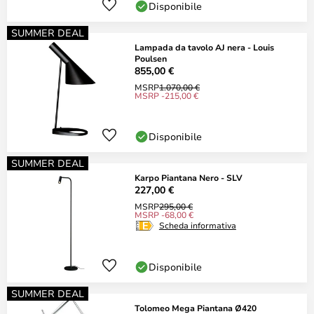
Disponibile
SUMMER DEAL
Lampada da tavolo AJ nera - Louis
Poulsen
855,00 €
MSRP
1.070,00 €
MSRP -215,00 €
Disponibile
SUMMER DEAL
Karpo Piantana Nero - SLV
227,00 €
MSRP
295,00 €
MSRP -68,00 €
Scheda informativa
Disponibile
SUMMER DEAL
Tolomeo Mega Piantana Ø420