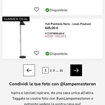
Disponibile
SUMMER DEAL
Yuh Piantana Nero - Louis Poulsen
645,00 €
MSRP
805,00 €
MSRP -160,00 €
Disponibile
Pagina
1
2
3
...
21
Precedente
Prossimo
Condividi le tue foto con @lampemesteren
Ispira e lasciati ispirare, da una casa unica all'altra.
Taggate le vostre foto con #yesLampemesteren e
potreste vedere la vostra casa qui!