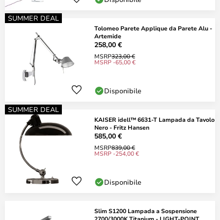
SUMMER DEAL
Tolomeo Parete Applique da Parete Alu -
Artemide
258,00 €
MSRP
323,00 €
MSRP -65,00 €
Disponibile
SUMMER DEAL
KAISER idell™ 6631-T Lampada da Tavolo
Nero - Fritz Hansen
585,00 €
MSRP
839,00 €
MSRP -254,00 €
Disponibile
Slim S1200 Lampada a Sospensione
2700/3000K Titanium - LIGHT-POINT