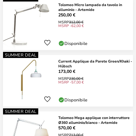
Tolomeo Micro lampada da tavolo in
alluminio - Artemide
250,00 €
MSRP
312,00 €
MSRP -62,00 €
Disponibile
SUMMER DEAL
Current Applique da Parete Green/Khaki -
Hübsch
173,00 €
MSRP
230,00 €
MSRP -57,00 €
Disponibile
SUMMER DEAL
Tolomeo Mega applique con interruttore
Ø360 alluminio/bianco - Artemide
570,00 €
MSRP
713,00 €