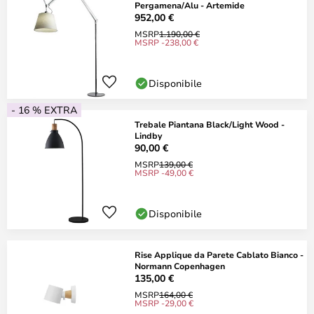
Pergamena/Alu - Artemide
952,00 €
MSRP
1.190,00 €
MSRP -238,00 €
Disponibile
- 16 % EXTRA
Trebale Piantana Black/Light Wood -
Lindby
90,00 €
MSRP
139,00 €
MSRP -49,00 €
Disponibile
Rise Applique da Parete Cablato Bianco -
Normann Copenhagen
135,00 €
MSRP
164,00 €
MSRP -29,00 €