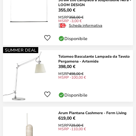
LOOM DESIGN
355,00 €
MSRP
358,00 €
MSRP -3,00 €
Scheda informativa
Disponibile
SUMMER DEAL
Tolomeo Basculante Lampada da Tavolo
Pergamena - Artemide
398,00 €
MSRP
498,00 €
MSRP -100,00 €
Disponibile
Arum Piantana Cashmere - Ferm Living
619,00 €
MSRP
729,00 €
MSRP -110,00 €