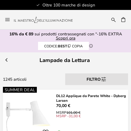
n
Assistenza clienti professionale
Salta
al
RCA
contenuto
16% da € 89
sui prodotti contrassegnati con “-16% EXTRA
Scopri ora
CODICE:
BEST
COPIA
Lampade da Lettura
1245 articoli
FILTRO
SUMMER DEAL
DL12 Applique da Parete White - Dyberg
Larsen
70,00 €
MSRP
101,00 €
MSRP -31,00 €