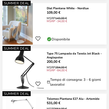
SUMMER DEAL
Dial Piantana White - Nordlux
109,00 €
MSRP
143,00 €
MSRP -34,00 €
Disponibile
SUMMER DEAL
Type 75 Lampada da Tavolo Jet Black -
Anglepoise
200,00 €
MSRP
284,00 €
MSRP -84,00 €
Tempo di consegna: 3 - 6 giorni
lavorativi
SUMMER DEAL
Tolomeo Piantana E27 Alu - Artemide
531,00 €
MSRP
664,00 €