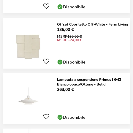
Disponibile
Offset Copriletto Off-White - Ferm Living
135,00 €
MSRP
159,00 €
MSRP -24,00 €
Disponibile
Lampada a sospensione Primus I Ø43
Bianco opaco/Ottone - Belid
263,00 €
Disponibile