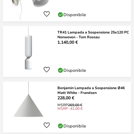
Disponibile
TR41 Lampada a Sospensione 25x120 PC
Nonwoven - Tom Rossau
1.140,00 €
Disponibile
Benjamin Lampada a Sospensione Ø46
Matt White - Frandsen
228,00 €
MSRP
269,00 €
MSRP -41,00 €
Disponibile