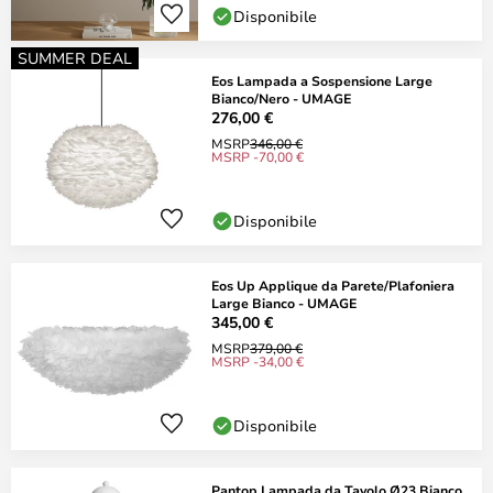
Disponibile
SUMMER DEAL
Eos Lampada a Sospensione Large
Bianco/Nero - UMAGE
276,00 €
MSRP
346,00 €
MSRP -70,00 €
Disponibile
Eos Up Applique da Parete/Plafoniera
Large Bianco - UMAGE
345,00 €
MSRP
379,00 €
MSRP -34,00 €
Disponibile
Pantop Lampada da Tavolo Ø23 Bianco