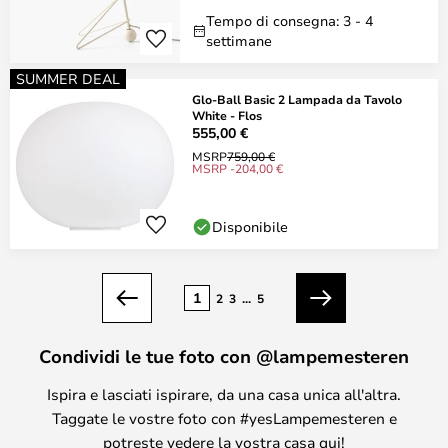
Tempo di consegna: 3 - 4
settimane
SUMMER DEAL
Glo-Ball Basic 2 Lampada da Tavolo
White - Flos
555,00 €
MSRP
759,00 €
MSRP -204,00 €
Disponibile
Pagina
1
2
3
...
5
Precedente
Prossimo
Condividi le tue foto con @lampemesteren
Ispira e lasciati ispirare, da una casa unica all'altra.
Taggate le vostre foto con #yesLampemesteren e
potreste vedere la vostra casa qui!