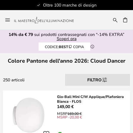
Oltre 100 marche di design
Salta
al
RCA
contenuto
14% da € 79
sui prodotti contrassegnati con “-14% EXTRA”
Scopri ora
CODICE:
BEST
COPIA
Colore Pantone dell'anno 2026: Cloud Dancer
250 articoli
FILTRO
Glo-Ball Mini C/W Applique/Plafoniera
Bianca - FLOS
149,00 €
MSRP
169,00 €
MSRP -20,00 €