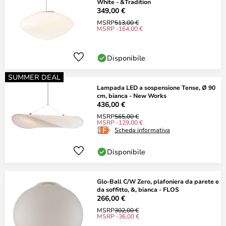
White - &Tradition
349,00 €
MSRP
513,00 €
MSRP -164,00 €
Disponibile
SUMMER DEAL
Lampada LED a sospensione Tense, Ø 90
cm, bianca - New Works
436,00 €
MSRP
565,00 €
MSRP -129,00 €
Scheda informativa
Disponibile
Glo-Ball C/W Zero, plafoniera da parete e
da soffitto, &, bianca - FLOS
266,00 €
MSRP
302,00 €
MSRP -36,00 €