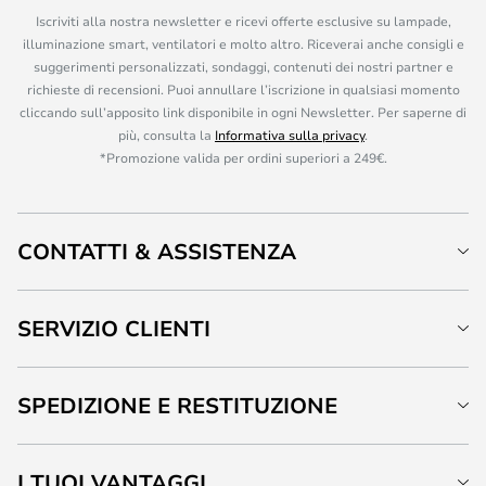
Iscriviti alla nostra newsletter e ricevi offerte esclusive su lampade,
illuminazione smart, ventilatori e molto altro. Riceverai anche consigli e
suggerimenti personalizzati, sondaggi, contenuti dei nostri partner e
richieste di recensioni. Puoi annullare l’iscrizione in qualsiasi momento
cliccando sull’apposito link disponibile in ogni Newsletter. Per saperne di
più, consulta la
Informativa sulla privacy
.
*Promozione valida per ordini superiori a 249€.
CONTATTI & ASSISTENZA
SERVIZIO CLIENTI
SPEDIZIONE E RESTITUZIONE
I TUOI VANTAGGI