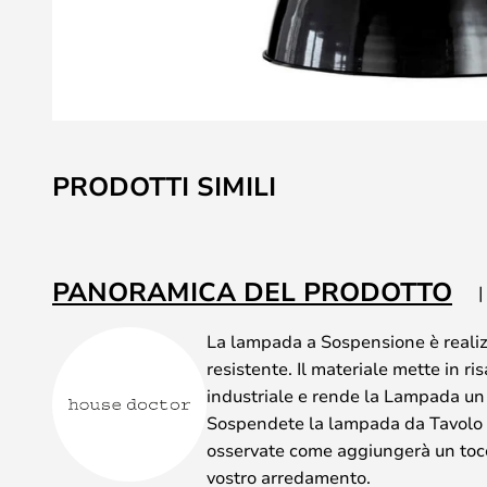
Vai
all'inizio
PRODOTTI SIMILI
della
galleria
di
immagini
PANORAMICA DEL PRODOTTO
La lampada a Sospensione è realiz
resistente. Il materiale mette in ris
industriale e rende la Lampada un
Sospendete la lampada da Tavolo o 
osservate come aggiungerà un toc
vostro arredamento.