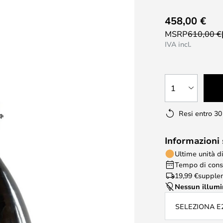
458,00 €
MSRP
610,00 €
IVA incl.
1
Resi entro 30
Informazioni
Ultime unità d
Tempo di conse
19,99 €
supple
Nessun illum
SELEZIONA E