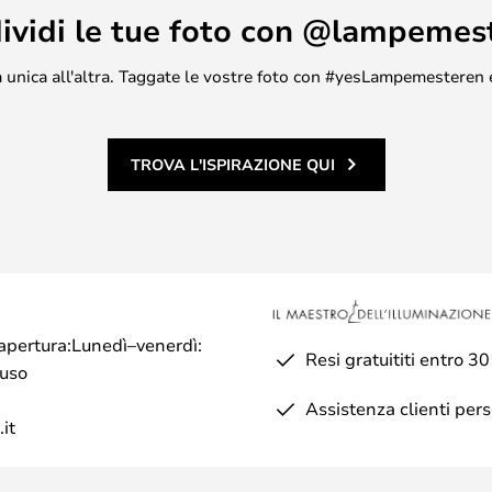
ividi le tue foto con @lampemes
asa unica all'altra. Taggate le vostre foto con #yesLampemesteren 
TROVA L'ISPIRAZIONE QUI
di apertura:Lunedì–venerdì:
Resi gratuititi entro 30
iuso
Assistenza clienti per
it