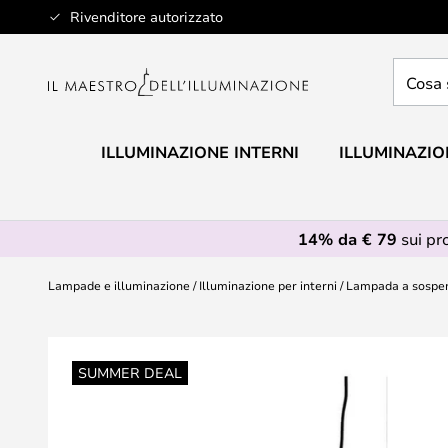
Salta
Rivenditore autorizzato
al
contenuto
Cosa
stai
cercan
ILLUMINAZIONE INTERNI
ILLUMINAZIO
14% da € 79
sui pr
Lampade e illuminazione
Illuminazione per interni
Lampada a sospe
Vai
alla
SUMMER DEAL
fine
della