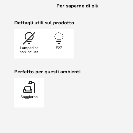
Disponibile in due diverse dimensio
Per saperne di più
bianco, ottone e grigio.
Dettagli utili sul prodotto
Lampadina
E27
non inclusa
Perfetto per questi ambienti
Soggiorno