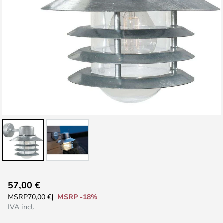
Vai
57,00 €
all'inizio
MSRP -18%
MSRP
70,00 €
della
IVA incl.
galleria