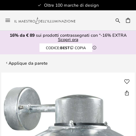
Oltre 100 marche di design
Salta
al
RCA
contenuto
16% da € 89
sui prodotti contrassegnati con “-16% EXTRA
Scopri ora
CODICE:
BEST
COPIA
Applique da parete
Vai
alla
fine
della
galleria
di
immagini