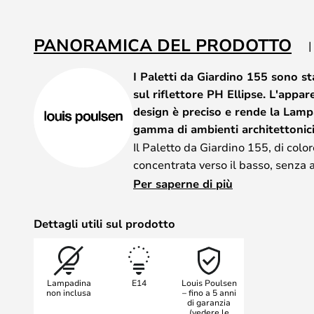
galleria
di
immagini
PANORAMICA DEL PRODOTTO
I Paletti da Giardino 155 sono st
sul riflettore PH Ellipse. L'appar
design è preciso e rende la Lampa
gamma di ambienti architettonici
Il Paletto da Giardino 155, di colo
concentrata verso il basso, senza a
l'apparecchio è verniciato di bian
Per saperne di più
di luce.
Dettagli utili sul prodotto
Lampadina
E14
Louis Poulsen
non inclusa
– fino a 5 anni
di garanzia
(vedere le