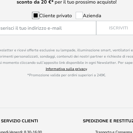
sconto da
20
€*
per il tuo prossimo acquisto!
Cliente privato
Azienda
ISCRIVITI
ewsletter e ricevi offerte esclusive su lampade, illuminazione smart, ventilatori 
rimenti personalizzati, sondaggi, contenuti dei nostri partner e richieste di rec
iasi momento cliccando sull’apposito link disponibile in ogni Newsletter. Per saper
Informativa sulla privacy
.
*Promozione valida per ordini superiori a 249€.
SERVIZIO CLIENTI
SPEDIZIONE E RESTITU
unedì-Venerdì: 8.30-16.00
Trasporto e Consegna