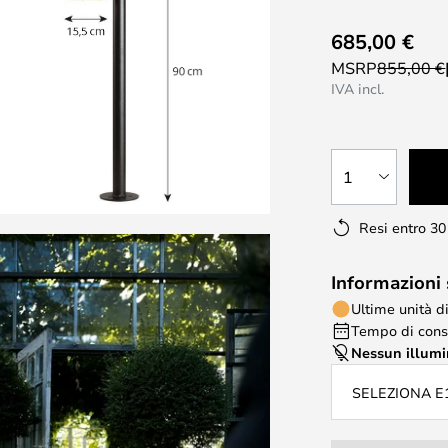
685,00 €
MSRP
855,00 €
IVA incl.
1
Resi entro 30
Informazioni
Ultime unità d
Tempo di conse
Nessun illum
SELEZIONA E