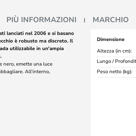
PIÙ INFORMAZIONI
MARCHIO
ati lanciati nel 2006 e si basano
Dimensione
ecchio è robusto ma discreto. Il
da utilizzabile in un'ampia
Altezza (in cm):
.
Lungo / Profondit
re nero, emette una luce
bbagliare. All'interno,
Peso netto (kg):
co per massimizzare la produzione