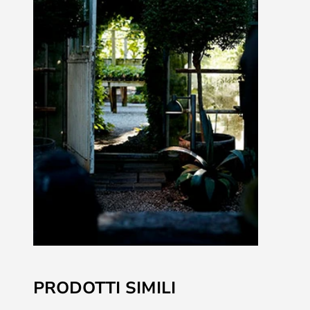
Vai
all'inizio
PRODOTTI SIMILI
della