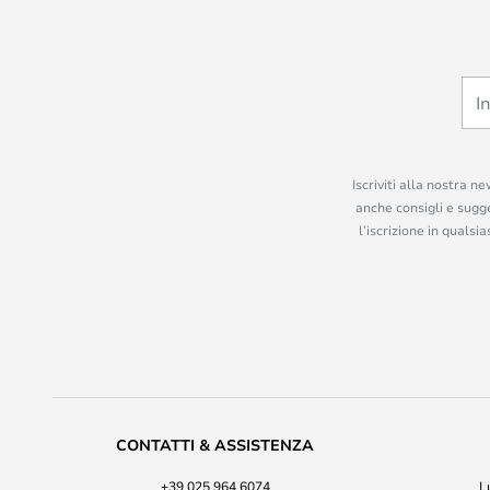
Iscriviti alla nostra n
anche consigli e sugge
l’iscrizione in quals
CONTATTI & ASSISTENZA
+39 025 964 6074
L