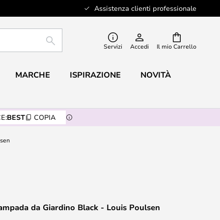
Assistenza clienti professionale
RICERCA
Servizi
Accedi
Il mio Carrello
MARCHE
ISPIRAZIONE
NOVITÀ
E:
BEST
COPIA
lsen
ampada da Giardino Black - Louis Poulsen