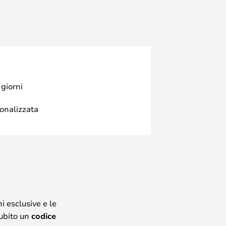
 giorni
sonalizzata
i esclusive e le
subito un
codice