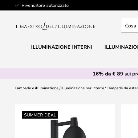
Salta
Rivenditore autorizzato
al
contenuto
Cosa
stai
cercan
ILLUMINAZIONE INTERNI
ILLUMINAZIO
16% da € 89
sui p
Lampade e illuminazione
Illuminazione per interni
Lampade da este
Vai
alla
SUMMER DEAL
fine
della