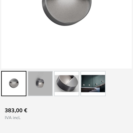
Vai
383,00 €
all'inizio
IVA incl.
della
galleria