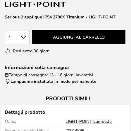
di
immagini
Serious 2 applique IP54 2700K Titanium - LIGHT-POINT
1
AGGIUNGI AL CARRELLO
Resi entro 30 giorni
Informazioni sulla consegna
Tempo di consegna: 13 - 18 giorni lavorativi
Lampadina installata in modo permanente
PRODOTTI SIMILI
Dettagli prodotto
Marca
LIGHT-POINT Lampade
Numero articolo (SKU):
70014889