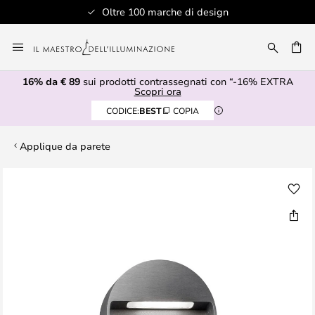
Oltre 100 marche di design
Salta
al
RCA
contenuto
16% da € 89
sui prodotti contrassegnati con “-16% EXTRA
Scopri ora
CODICE:
BEST
COPIA
Applique da parete
Vai
alla
fine
della
galleria
di
immagini