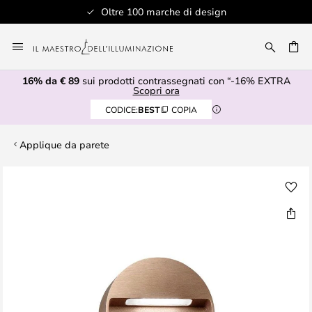
Oltre 100 marche di design
Salta
al
RCA
contenuto
16% da € 89
sui prodotti contrassegnati con “-16% EXTRA
Scopri ora
CODICE:
BEST
COPIA
Applique da parete
Vai
alla
fine
della
galleria
di
immagini