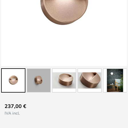
Vai
237,00 €
all'inizio
IVA incl.
della
galleria