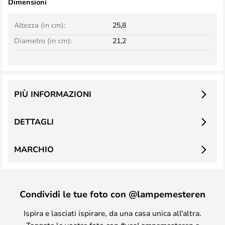
Dimensioni
Altezza (in cm):
25,8
Diametro (in cm):
21,2
PIÙ INFORMAZIONI
DETTAGLI
MARCHIO
Condividi le tue foto con @lampemesteren
Ispira e lasciati ispirare, da una casa unica all'altra.