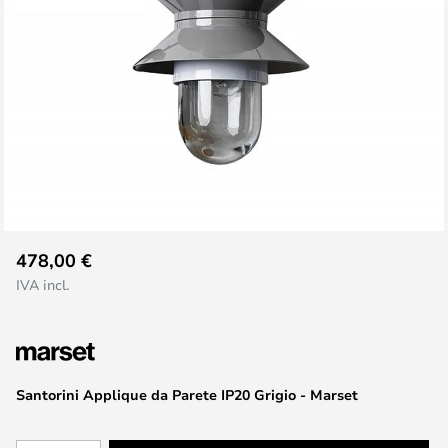
Vai
478,00 €
all'inizio
IVA incl.
della
galleria
di
immagini
Santorini Applique da Parete IP20 Grigio - Marset