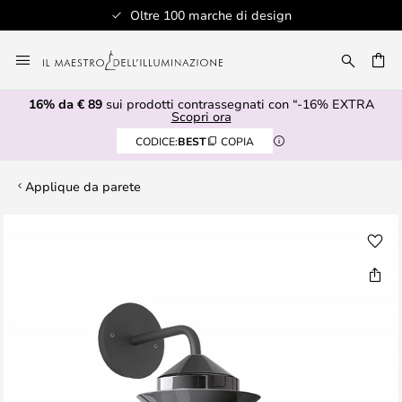
Oltre 100 marche di design
Salta
al
RCA
contenuto
16% da € 89
sui prodotti contrassegnati con “-16% EXTRA
Scopri ora
CODICE:
BEST
COPIA
Applique da parete
Vai
alla
fine
della
galleria
di
immagini