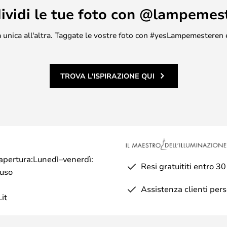
ividi le tue foto con @lampemes
asa unica all'altra. Taggate le vostre foto con #yesLampemesteren 
TROVA L'ISPIRAZIONE QUI
di apertura:Lunedì–venerdì:
Resi gratuititi entro 30
iuso
Assistenza clienti per
it