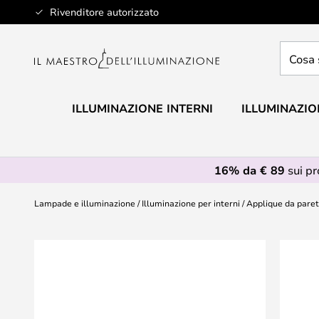
Salta
Rivenditore autorizzato
al
contenuto
Cosa
stai
cercan
ILLUMINAZIONE INTERNI
ILLUMINAZIO
16% da € 89
sui p
Lampade e illuminazione
Illuminazione per interni
Applique da pare
Vai
alla
fine
della