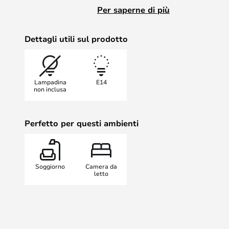
garantire che la lampada si adatti
Per saperne di più
L'Applique da Parete è disponibile 
Applique da Parete, con cavo in te
Dettagli utili sul prodotto
Interruttore
Applique da Parete cablata, proget
e scegli tra vari colori moderni qui.
Lampadina
E14
non inclusa
Perfetto per questi ambienti
Soggiorno
Camera da
letto