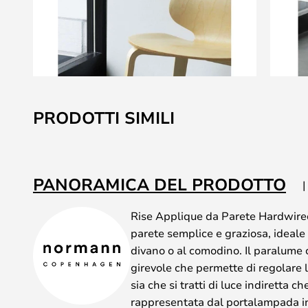
Vai
all'inizio
PRODOTTI SIMILI
della
galleria
di
immagini
PANORAMICA DEL PRODOTTO
Rise Applique da Parete Hardwir
parete semplice e graziosa, ideale
divano o al comodino. Il paralume 
girevole che permette di regolare l
sia che si tratti di luce indiretta ch
rappresentata dal portalampada in