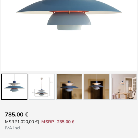
Vai
785,00 €
all'inizio
MSRP -235,00 €
MSRP
1.020,00 €
della
IVA incl.
galleria