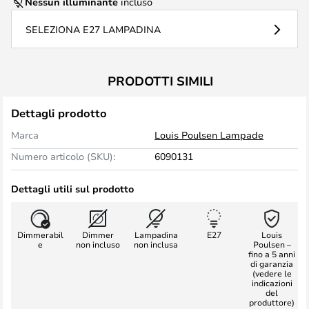
Nessun illuminante
incluso
SELEZIONA E27 LAMPADINA
PRODOTTI SIMILI
Dettagli prodotto
Marca
Louis Poulsen Lampade
Numero articolo (SKU):
6090131
Dettagli utili sul prodotto
Dimmerabil
Dimmer
Lampadina
E27
Louis
e
non incluso
non inclusa
Poulsen –
fino a 5 anni
di garanzia
(vedere le
indicazioni
del
produttore)