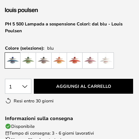
di
immagini
PH 5 500 Lampada a sospensione Colori: dal blu - Louis
Poulsen
Colore (selezione):
blu
1
AGGIUNGI AL CARRELLO
Resi entro 30 giorni
Informazioni sulla consegna
Disponibile
Tempo di consegna: 3 - 6 giorni lavorativi