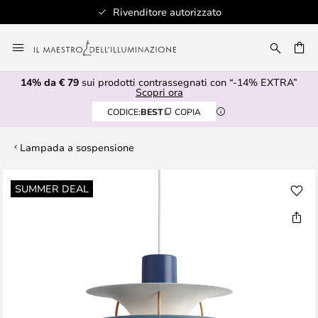
Oltre 100 marche di design
Salta
al
RCA
contenuto
14% da € 79
sui prodotti contrassegnati con “-14% EXTRA”
Scopri ora
CODICE:
BEST
COPIA
Lampada a sospensione
Vai
SUMMER DEAL
alla
fine
della
galleria
di
immagini