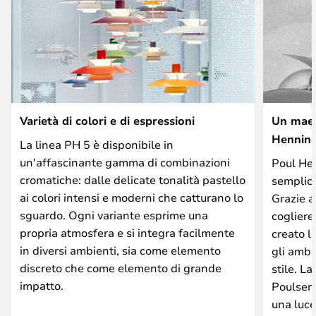
Varietà di colori e di espressioni
Un maes
Hennin
La linea PH 5 è disponibile in
un'affascinante gamma di combinazioni
Poul Hen
cromatiche: dalle delicate tonalità pastello
semplice
ai colori intensi e moderni che catturano lo
Grazie a
sguardo. Ogni variante esprime una
cogliere
propria atmosfera e si integra facilmente
creato l
in diversi ambienti, sia come elemento
gli ambi
discreto che come elemento di grande
stile. L
impatto.
Poulsen 
una luce