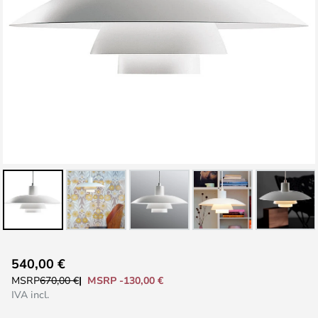
Vai
540,00 €
all'inizio
MSRP -130,00 €
MSRP
670,00 €
della
IVA incl.
galleria