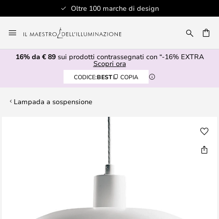
Oltre 100 marche di design
Salta
al
RCA
contenuto
16% da € 89
sui prodotti contrassegnati con “-16% EXTRA
Scopri ora
CODICE:
BEST
COPIA
Lampada a sospensione
Vai
alla
fine
della
galleria
di
immagini