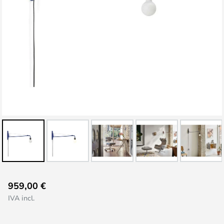
Vai
959,00 €
all'inizio
IVA incl.
della
galleria