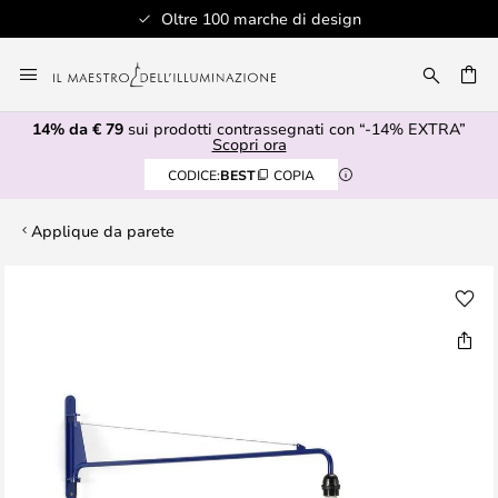
Oltre 100 marche di design
Salta
al
RCA
contenuto
14% da € 79
sui prodotti contrassegnati con “-14% EXTRA”
Scopri ora
CODICE:
BEST
COPIA
Applique da parete
Vai
alla
fine
della
galleria
di
immagini