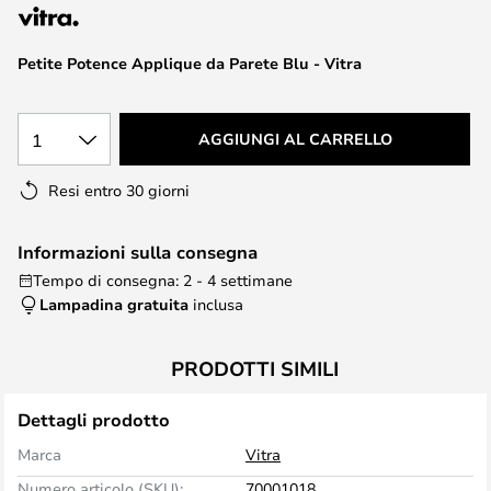
di
immagini
Petite Potence Applique da Parete Blu - Vitra
1
AGGIUNGI AL CARRELLO
Resi entro 30 giorni
Informazioni sulla consegna
Tempo di consegna: 2 - 4 settimane
Lampadina gratuita
inclusa
PRODOTTI SIMILI
Dettagli prodotto
Marca
Vitra
Numero articolo (SKU):
70001018