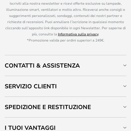
Iscriviti alla nostra newsletter e ricevi offerte esclusive su lampade,
illuminazione smart, ventilatori e molto altro. Riceverai anche consigli e
suggerimenti personalizzati, sondaggi, contenuti dei nostri partner e
richieste di recensioni. Puoi annullare l’iscrizione in qualsiasi momento
cliccando sull’apposito link disponibile in ogni Newsletter. Per saperne di
più, consulta la
Informativa sulla privacy
.
*Promozione valida per ordini superiori a 249€.
CONTATTI & ASSISTENZA
SERVIZIO CLIENTI
SPEDIZIONE E RESTITUZIONE
I TUOI VANTAGGI