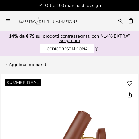
Oltre 100 marche di design
Salta
al
RCA
contenuto
14% da € 79
sui prodotti contrassegnati con “-14% EXTRA”
Scopri ora
CODICE:
BEST
COPIA
Applique da parete
Vai
SUMMER DEAL
alla
fine
della
galleria
di
immagini