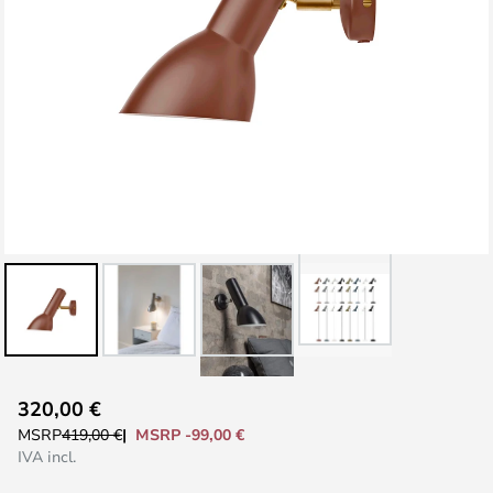
Vai
320,00 €
all'inizio
MSRP -99,00 €
MSRP
419,00 €
della
IVA incl.
galleria